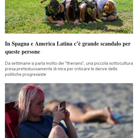
In Spagna e America Latina c’è grande scandalo per
queste persone
Da settimane si parla molto dei "therians", una piccola sottocultura
presa pretestuosamente di mira per criticare le derive delle
politiche progressiste