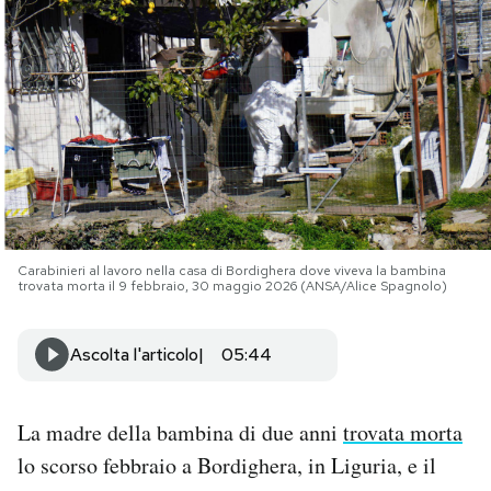
PODCAST
NEWSLETTER
I MIEI PREFERITI
SHOP
Carabinieri al lavoro nella casa di Bordighera dove viveva la bambina
trovata morta il 9 febbraio, 30 maggio 2026 (ANSA/Alice Spagnolo)
CALENDARIO
Ascolta l'articolo
05:44
AREA PERSONALE
La madre della bambina di due anni
trovata morta
Area Personale
lo scorso febbraio a Bordighera, in Liguria, e il
Newsletter