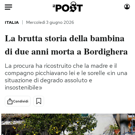
Auto
ITALIA
Mercoledì 3 giugno 2026
La brutta storia della bambina
HOME
di due anni morta a Bordighera
Italia
Moda
Mondo
Libri
La procura ha ricostruito che la madre e il
Politica
Consumismi
compagno picchiavano lei e le sorelle «in una
Tecnologia
Storie/Idee
situazione di degrado assoluto e
Internet
Ok Boomer!
insostenibile»
Scienza
Media
Condividi
Cultura
Europa
Economia
Altrecose
Sport
Mondiali calcio 2026