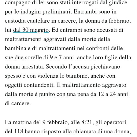
compagno di lei sono stati interrogati dal giudice
Notifiche mobile
per le indagini preliminari. Entrambi sono in
Regala il Post
custodia cautelare in carcere, la donna da febbraio,
Hai bisogno di aiuto?
lui
dal 30 maggio
. Ed entrambi sono accusati di
Esci
maltrattamenti aggravati dalla morte della
bambina e di maltrattamenti nei confronti delle
sue due sorelle di 9 e 7 anni, anche loro figlie della
donna arrestata. Secondo l’accusa picchiavano
spesso e con violenza le bambine, anche con
oggetti contundenti. Il maltrattamento aggravato
dalla morte è punito con una pena da 12 a 24 anni
di carcere.
La mattina del 9 febbraio, alle 8:21, gli operatori
del 118 hanno risposto alla chiamata di una donna,