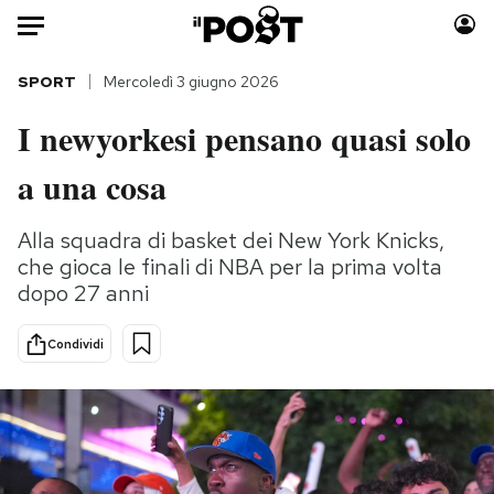
Auto
SPORT
Mercoledì 3 giugno 2026
I newyorkesi pensano quasi solo
HOME
a una cosa
Italia
Moda
Mondo
Libri
Alla squadra di basket dei New York Knicks,
Politica
Consumismi
che gioca le finali di NBA per la prima volta
Tecnologia
Storie/Idee
dopo 27 anni
Internet
Ok Boomer!
Scienza
Media
Condividi
Cultura
Europa
Economia
Altrecose
Sport
Mondiali calcio 2026