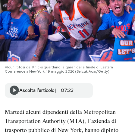
PODCAST
NEWSLETTER
I MIEI PREFERITI
Alcuni tifosi dei Knicks guardano la gara 1 della finale di Eastern
Conference a New York, 19 maggio 2026 (Selcuk Acar/Getty)
SHOP
Ascolta l'articolo
07:23
CALENDARIO
Martedì alcuni dipendenti della Metropolitan
AREA PERSONALE
Transportation Authority (MTA), l’azienda di
Area Personale
trasporto pubblico di New York, hanno dipinto
Newsletter