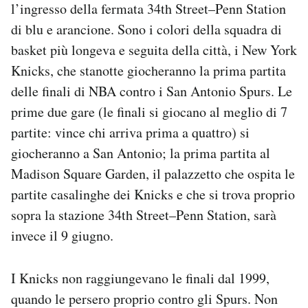
l’ingresso della fermata 34th Street–Penn Station
Notifiche mobile
di blu e arancione. Sono i colori della squadra di
Regala il Post
Hai bisogno di aiuto?
basket più longeva e seguita della città, i New York
Esci
Knicks, che stanotte giocheranno la prima partita
delle finali di NBA contro i San Antonio Spurs. Le
prime due gare (le finali si giocano al meglio di 7
partite: vince chi arriva prima a quattro) si
giocheranno a San Antonio; la prima partita al
Madison Square Garden, il palazzetto che ospita le
partite casalinghe dei Knicks e che si trova proprio
sopra la stazione 34th Street–Penn Station, sarà
invece il 9 giugno.
I Knicks non raggiungevano le finali dal 1999,
quando le persero proprio contro gli Spurs. Non