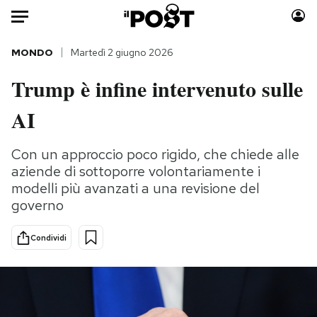
Auto
MONDO
Martedì 2 giugno 2026
Trump è infine intervenuto sulle
HOME
AI
Italia
Moda
Mondo
Libri
Con un approccio poco rigido, che chiede alle
Politica
Consumismi
aziende di sottoporre volontariamente i
Tecnologia
Storie/Idee
modelli più avanzati a una revisione del
Internet
Ok Boomer!
governo
Scienza
Media
Condividi
Cultura
Europa
Economia
Altrecose
Sport
Mondiali calcio 2026