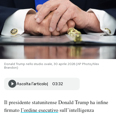
PODCAST
NEWSLETTER
I MIEI PREFERITI
SHOP
Donald Trump nello studio ovale, 30 aprile 2026 (AP Photo/Alex
Brandon)
CALENDARIO
Ascolta l'articolo
03:32
AREA PERSONALE
Il presidente statunitense Donald Trump ha infine
Area Personale
firmato
l’ordine esecutivo
sull’intelligenza
Newsletter