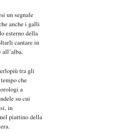
esi un segnale
he anche i galli
lo esterno della
ltarli cantare in
 all’alba.
perlopiù tra gli
el tempo che
orologi a
andele su cui
si, in
el piattino della
era.