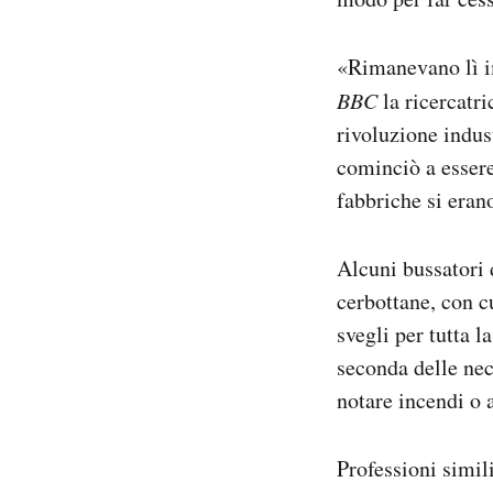
«Rimanevano lì im
BBC
la ricercatri
rivoluzione indus
cominciò a essere
fabbriche si erano
Alcuni bussatori 
cerbottane, con c
svegli per tutta l
seconda delle nec
notare incendi o 
Professioni simil