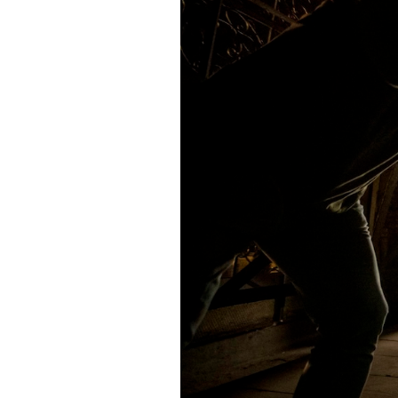
PODCAST
NEWSLETTER
I MIEI PREFERITI
SHOP
CALENDARIO
AREA PERSONALE
Area Personale
Newsletter