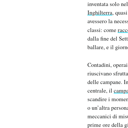
inventata solo ne
Inghilterra
, quas
avessero la necess
classi: come
racc
dalla fine del Sett
ballare, e il gio
Contadini, operai
riuscivano sfrutt
delle campane. In 
centrale, il
campa
scandire i moment
o un’altra persona
meccanici di misu
prime ore della g