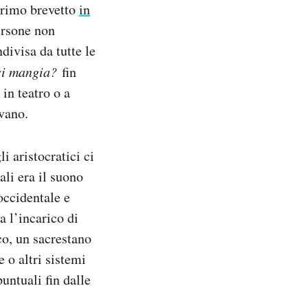
 primo brevetto
in
persone non
divisa da tutte le
si mangia?
fin
 in teatro o a
avano.
i aristocratici ci
ali era il suono
 occidentale e
a l’incarico di
co, un sacrestano
 o altri sistemi
ntuali fin dalle