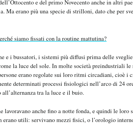
dell’Ottocento e del primo Novecento anche in altri paes
ia. Ma erano più una specie di strilloni, dato che per sv
erché siamo fissati con la routine mattutina?
e e i bussatori, i sistemi più diffusi prima delle svegli
come la luce del sole. In molte società preindustriali le
ersone erano regolate sui loro ritmi circadiani, cioè i ci
ente determinati processi fisiologici nell’arco di 24 ore
 all’alternanza tra la luce e il buio.
 lavoravano anche fino a notte fonda, e quindi le loro 
 erano utili: servivano mezzi fisici, o l’orologio intern