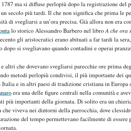
l 1787 ma si diffuse perlopiù dopo la registrazione del
i un secolo più tardi. Il che non significa che prima le 
ità di svegliarsi a un’ora precisa. Già allora non era con
onta
lo storico Alessandro Barbero nel libro
A che ora 
ecento gli aristocratici erano abituati a far tardi la sera,
rno dopo si svegliavano quando contadini e operai pranz
 e altri che dovevano svegliarsi parecchie ore prima degl
ando metodi perlopiù condivisi, il più importante dei qu
Italia e in altri paesi di tradizione cristiana in Europa
naro
era una delle figure centrali nella comunità e avev
i più importanti della giornata. Di solito era un chieri
 che viveva nei dintorni della parrocchia, dove clessidre
razione del tempo permettevano facilmente di essere pu
iornata.