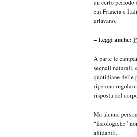
un certo periodo 
cui Francia e Ital
urlavano.
– Leggi anche:
P
A parte le campan
segnali naturali, 
quotidiane delle p
ripetono regolarm
risposta del corpo
Ma alcune persone
“fisiologiche” non
affidabili.