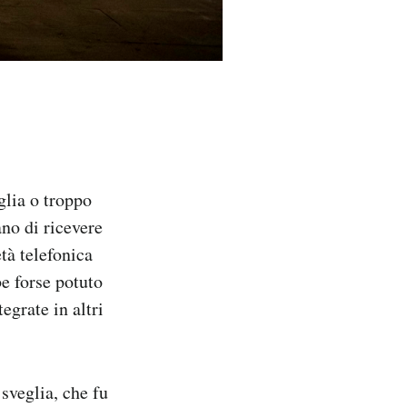
glia o troppo
no di ricevere
età telefonica
be forse potuto
egrate in altri
sveglia, che fu