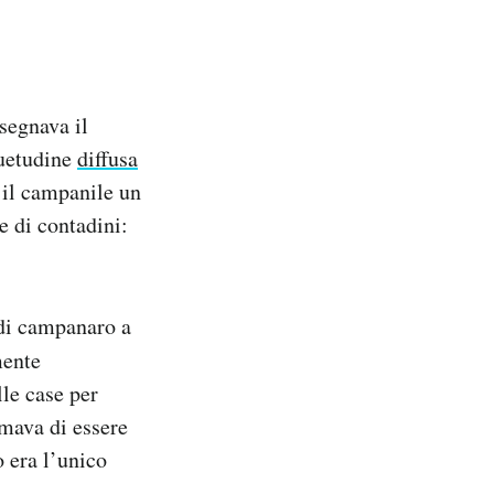
segnava il
suetudine
diffusa
e il campanile un
e di contadini:
 di campanaro a
mente
lle case per
rmava di essere
o era l’unico