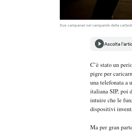
Notifiche mobile
Regala il Post
Hai bisogno di aiuto?
Due campanari nel campanile della cattedr
Esci
Ascolta l'arti
C’è stato un peri
pigre per caricar
una telefonata a u
italiana SIP, poi
intuire che le fun
dispositivi invent
Ma per gran parte