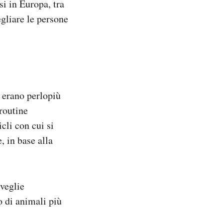
i in Europa, tra
egliare le persone
e erano perlopiù
 routine
cli con cui si
, in base alla
sveglie
o di animali più