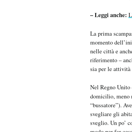
– Leggi anche:
L
La prima scampan
momento dell’iniz
nelle città e anc
riferimento – an
sia per le attività
Nel Regno Unito e
domicilio, meno 
“bussatore”). Ave
svegliare gli abi
sveglio. Un po’ c
modo per far cessa