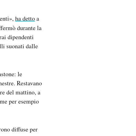
ienti»,
ha detto
a
affermò durante la
rai dipendenti
li suonati dalle
stone: le
inestre. Restavano
tre del mattino, a
come per esempio
rono diffuse per