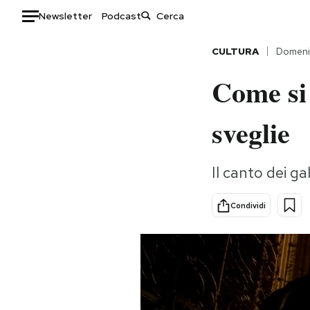
Newsletter
Podcast
Auto
CULTURA
Domeni
Come si 
HOME
Italia
Moda
sveglie
Mondo
Libri
Politica
Consumismi
Il canto dei ga
Tecnologia
Storie/Idee
Internet
Ok Boomer!
Condividi
Scienza
Media
Cultura
Europa
Economia
Altrecose
Sport
Mondiali calcio 2026