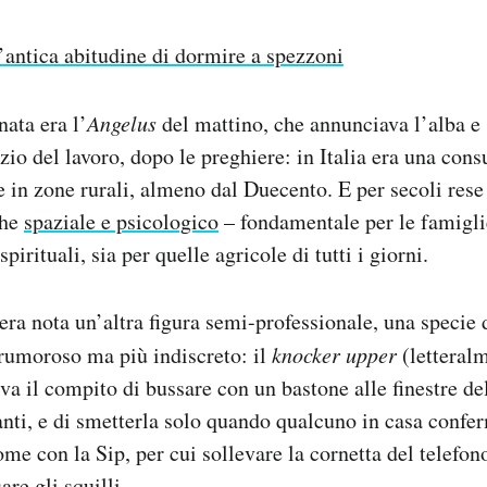
’antica abitudine di dormire a spezzoni
ata era l’
Angelus
del mattino, che annunciava l’alba e 
io del lavoro, dopo le preghiere: in Italia era una con
he in zone rurali, almeno dal Duecento. E per secoli res
che
spaziale e psicologico
– fondamentale per le famigli
 spirituali, sia per quelle agricole di tutti i giorni.
ra nota un’altra figura semi-professionale, una specie
rumoroso ma più indiscreto: il
knocker upper
(letteral
va il compito di bussare con un bastone alle finestre de
tanti, e di smetterla solo quando qualcuno in casa confe
ome con la Sip, per cui sollevare la cornetta del telefon
re gli squilli.