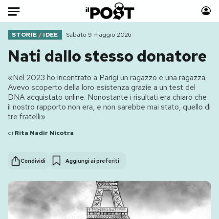
Auto
STORIE
/
IDEE
Sabato 9 maggio 2026
Nati dallo stesso donatore
HOME
«Nel 2023 ho incontrato a Parigi un ragazzo e una ragazza.
Italia
Moda
Avevo scoperto della loro esistenza grazie a un test del
Mondo
Libri
DNA acquistato online. Nonostante i risultati era chiaro che
il nostro rapporto non era, e non sarebbe mai stato, quello di
Politica
Consumismi
tre fratelli»
Tecnologia
Storie/Idee
di
Rita Nadir Nicotra
Internet
Ok Boomer!
Scienza
Media
Condividi
Aggiungi ai preferiti
Cultura
Europa
Economia
Altrecose
Sport
Mondiali calcio 2026