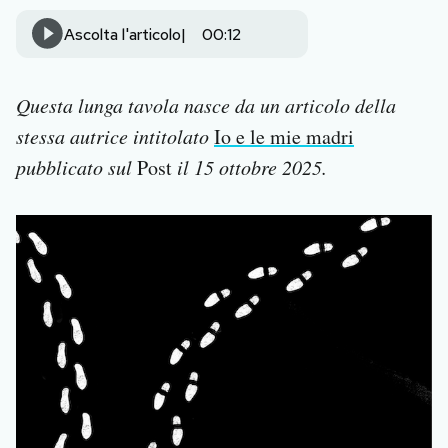
Notifiche mobile
Ascolta l'articolo
00:12
Regala il Post
Hai bisogno di aiuto?
Esci
Questa lunga tavola nasce da un articolo della
stessa autrice intitolato
Io e le mie madri
pubblicato sul
Post
il 15 ottobre 2025.