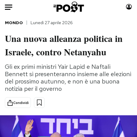
Auto
MONDO
Lunedì 27 aprile 2026
Una nuova alleanza politica in
HOME
Israele, contro Netanyahu
Italia
Moda
Mondo
Libri
Gli ex primi ministri Yair Lapid e Naftali
Politica
Consumismi
Bennett si presenteranno insieme alle elezioni
Tecnologia
Storie/Idee
del prossimo autunno, e non è una buona
Internet
Ok Boomer!
notizia per il governo
Scienza
Media
Condividi
Cultura
Europa
Economia
Altrecose
Sport
Mondiali calcio 2026