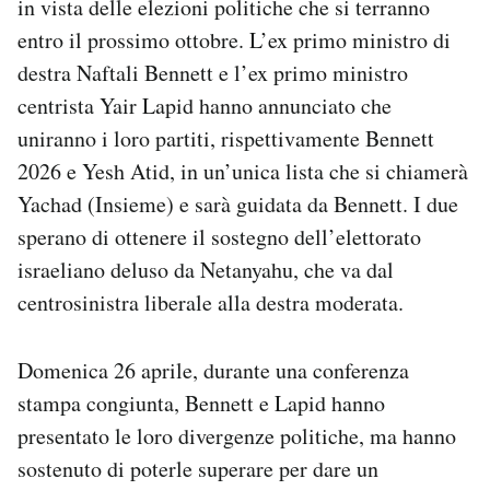
in vista delle elezioni politiche che si terranno
Notifiche mobile
entro il prossimo ottobre. L’ex primo ministro di
Regala il Post
destra Naftali Bennett e l’ex primo ministro
Hai bisogno di aiuto?
centrista Yair Lapid hanno annunciato che
Esci
uniranno i loro partiti, rispettivamente Bennett
2026 e Yesh Atid, in un’unica lista che si chiamerà
Yachad (Insieme) e sarà guidata da Bennett. I due
sperano di ottenere il sostegno dell’elettorato
israeliano deluso da Netanyahu, che va dal
centrosinistra liberale alla destra moderata.
Domenica 26 aprile, durante una conferenza
stampa congiunta, Bennett e Lapid hanno
presentato le loro divergenze politiche, ma hanno
sostenuto di poterle superare per dare un