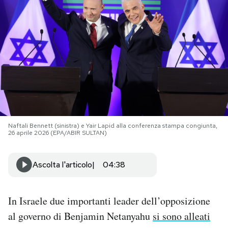
PODCAST
NEWSLETTER
I MIEI PREFERITI
SHOP
Naftali Bennett (sinistra) e Yair Lapid alla conferenza stampa congiunta,
26 aprile 2026 (EPA/ABIR SULTAN)
CALENDARIO
Ascolta l'articolo
04:38
AREA PERSONALE
In Israele due importanti leader dell’opposizione
Area Personale
al governo di Benjamin Netanyahu
si sono alleati
Newsletter