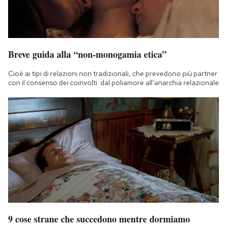
Breve guida alla “non-monogamia etica”
Cioè ai tipi di relazioni non tradizionali, che prevedono più partner
con il consenso dei coinvolti: dal poliamore all'anarchia relazionale
9 cose strane che succedono mentre dormiamo