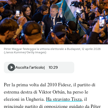
PODCAST
NEWSLETTER
I MIEI PREFERITI
Péter Magyar festeggia la vittoria elettorale a Budapest, 12 aprile 2026
(Janos Kummer/Getty Images)
SHOP
Ascolta l'articolo
10:29
CALENDARIO
Per la prima volta dal 2010 Fidesz, il partito di
AREA PERSONALE
estrema destra di Viktor Orbán, ha perso le
elezioni in Ungheria.
Ha stravinto Tisza
, il
Area Personale
principale partito di opposizione guidato da Péter
Newsletter