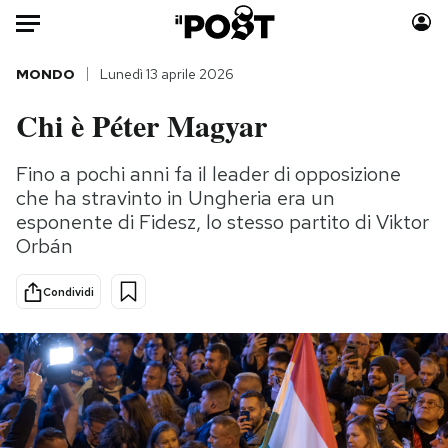
Auto
MONDO
Lunedì 13 aprile 2026
Chi è Péter Magyar
HOME
Italia
Moda
Fino a pochi anni fa il leader di opposizione
che ha stravinto in Ungheria era un
Mondo
Libri
esponente di Fidesz, lo stesso partito di Viktor
Politica
Consumismi
Orbán
Tecnologia
Storie/Idee
Internet
Ok Boomer!
Condividi
Scienza
Media
Cultura
Europa
Economia
Altrecose
Sport
Mondiali calcio 2026