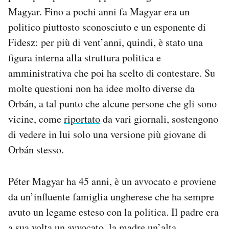
Notifiche mobile
Magyar. Fino a pochi anni fa Magyar era un
Regala il Post
politico piuttosto sconosciuto e un esponente di
Hai bisogno di aiuto?
Fidesz: per più di vent’anni, quindi, è stato una
Esci
figura interna alla struttura politica e
amministrativa che poi ha scelto di contestare. Su
molte questioni non ha idee molto diverse da
Orbán, a tal punto che alcune persone che gli sono
vicine, come
riportato
da vari giornali, sostengono
di vedere in lui solo una versione più giovane di
Orbán stesso.
Péter Magyar ha 45 anni, è un avvocato e proviene
da un’influente famiglia ungherese che ha sempre
avuto un legame esteso con la politica. Il padre era
a sua volta un avvocato, la madre un’alta