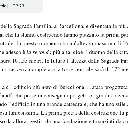
colo
02:23
 della Sagrada Familia, a Barcellona, è diventata la più
ai che la stanno costruendo hanno piazzato la prima par
entrale. In questo momento ha un’altezza massima di 16
che adesso è
la seconda
più alta, cioè il duomo della cit
ura 161,53 metri. In futuro l’altezza della Sagrada F
 croce verrà completata la torre centrale sarà di 172 me
 è l’edificio più noto di Barcellona. È stata progettata
audí, che prese in consegna i progetti originali e decise
do l’edificio in una grande cattedrale, che ha uno stile 
resa famosissima. La prima pietra della costruzione fu p
so da allora, gestiti da una fondazione e finanziati da con