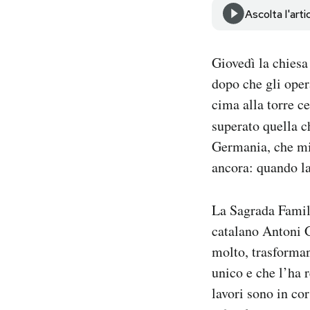
Notifiche mobile
Ascolta l'arti
Regala il Post
Hai bisogno di aiuto?
Giovedì la chiesa
Esci
dopo che gli oper
cima alla torre c
superato quella 
Germania, che mis
ancora: quando la
La Sagrada Familia
catalano Antoni G
molto, trasforman
unico e che l’ha 
lavori sono in cor