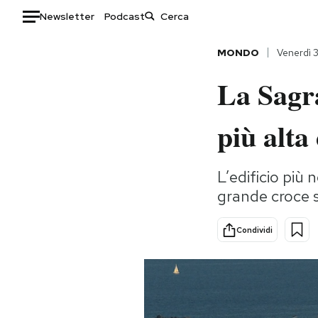
Newsletter
Podcast
Auto
MONDO
Venerdì 
La Sagra
HOME
Italia
Moda
più alta
Mondo
Libri
Politica
Consumismi
L’edificio più 
Tecnologia
Storie/Idee
grande croce s
Internet
Ok Boomer!
Scienza
Media
Condividi
Cultura
Europa
Economia
Altrecose
Sport
Mondiali calcio 2026