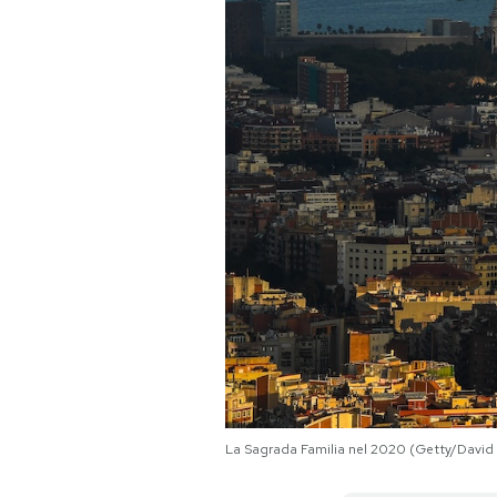
PODCAST
NEWSLETTER
I MIEI PREFERITI
SHOP
CALENDARIO
AREA PERSONALE
La Sagrada Familia nel 2020 (Getty/Davi
Area Personale
Newsletter