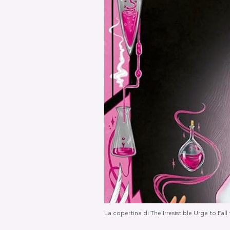
PODCAST
NEWSLETTER
I MIEI PREFERITI
SHOP
CALENDARIO
AREA PERSONALE
Area Personale
La copertina di The Irresistible Urge to Fal
Newsletter