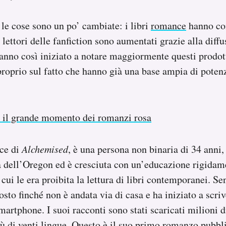
 le cose sono un po’ cambiate: i libri
romance
hanno com
 lettori delle fanfiction sono aumentati grazie alla diffu
hanno così iniziato a notare maggiormente questi prodot
roprio sul fatto che hanno già una base ampia di potenzi
 il grande momento dei romanzi rosa
ice di
Alchemised
, è una persona non binaria di 34 anni,
a dell’Oregon ed è cresciuta con un’educazione rigidam
cui le era proibita la lettura di libri contemporanei. Se
osto finché non è andata via di casa e ha iniziato a scri
 smartphone.
I suoi racconti sono stati scaricati milioni d
più di venti lingue. Questo è il suo primo romanzo pubbl