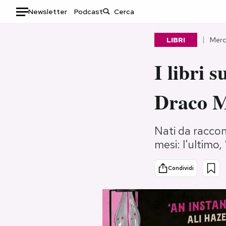
Newsletter
Podcast
Auto
LIBRI
Merc
HOME
I libri 
Italia
Moda
Draco M
Mondo
Libri
Politica
Consumismi
Tecnologia
Storie/Idee
Nati da raccont
mesi: l'ultimo
Internet
Ok Boomer!
Scienza
Media
Condividi
Cultura
Europa
Economia
Altrecose
Sport
Mondiali calcio 2026