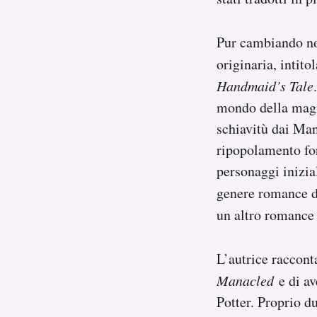
Pur cambiando nom
originaria, intito
Handmaid’s Tale
mondo della magia
schiavitù dai Man
ripopolamento for
personaggi inizia
genere romance de
un altro romance
L’autrice racconta
Manacled
e di a
Potter. Proprio du