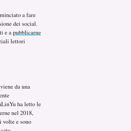
inciato a fare
sione dei social.
ti e a
pubblicarne
ali lettori
 viene da una
ente
nLinYu ha letto le
verne nel 2018,
i volte e sono
icato.