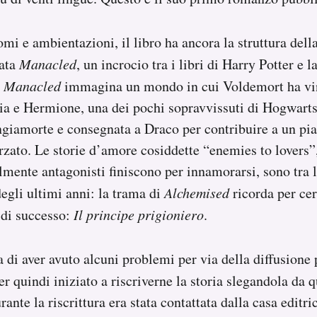
i e ambientazioni, il libro ha ancora la struttura della
lata
Manacled
, un incrocio tra i libri di Harry Potter e l
.
Manacled
immagina un mondo in cui Voldemort ha vin
 e Hermione, una dei pochi sopravvissuti di Hogwarts,
giamorte e consegnata a Draco per contribuire a un pia
zato. Le storie d’amore cosiddette “enemies to lovers”,
lmente antagonisti finiscono per innamorarsi, sono tra 
gli ultimi anni: la trama di
Alchemised
ricorda per cer
 di successo:
Il principe prigioniero
.
 di aver avuto alcuni problemi per via della diffusione 
ver quindi iniziato a riscriverne la storia slegandola da 
rante la riscrittura era stata contattata dalla casa editr