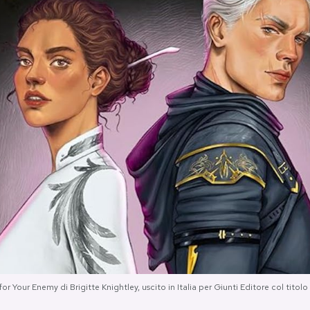
l for Your Enemy di Brigitte Knightley, uscito in Italia per Giunti Editore col ti