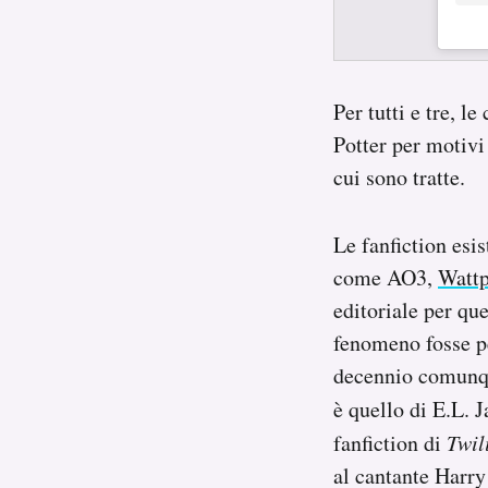
Per tutti e tre, l
Potter per motivi 
cui sono tratte.
Le fanfiction esi
come AO3,
Watt
editoriale per qu
fenomeno fosse p
decennio comunque
è quello di E.L.
fanfiction di
Twil
al cantante Harry