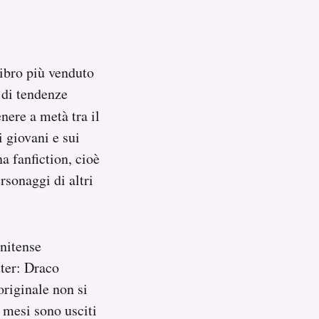
 libro più venduto
 di tendenze
nere a metà tra il
i giovani e sui
a fanfiction, cioè
sonaggi di altri
unitense
tter: Draco
originale non si
 mesi sono usciti