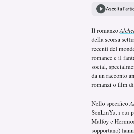
Notifiche mobile
Ascolta l'arti
Regala il Post
Hai bisogno di aiuto?
Esci
Il romanzo
Alche
della scorsa sett
recenti del mondo
romance e il fanta
social, specialme
da un racconto am
romanzi o film di
Nello specifico
A
SenLinYu, i cui p
Malfoy e Hermio
sopportano) hanno