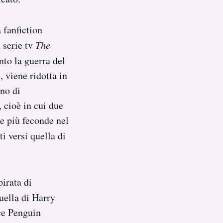
 fanfiction
a serie tv
The
to la guerra del
 viene ridotta in
no di
 cioè in cui due
le più feconde nel
ti versi quella di
pirata di
quella di Harry
ice Penguin