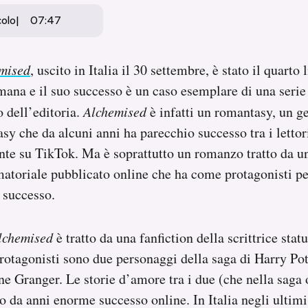
colo
07:47
mised
,
uscito in Italia il 30 settembre, è stato il quarto
imana e il suo successo è un caso esemplare di una serie
 dell’editoria.
Alchemised
è infatti un romantasy, un ge
sy che da alcuni anni ha parecchio successo tra i lettor
nte su TikTok. Ma è soprattutto un romanzo tratto da un
atoriale pubblicato online che ha come protagonisti per
 successo.
lchemised
è tratto da una fanfiction della scrittrice stat
rotagonisti sono due personaggi della saga di Harry Po
ne Granger.
Le storie d’amore tra i due (che nella saga 
 da anni enorme successo online. In Italia negli ultimi