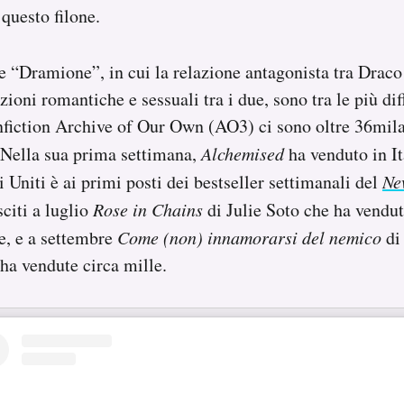
a questo filone.
te “Dramione”, in cui la relazione antagonista tra Drac
azioni romantiche e sessuali tra i due, sono tra le più dif
nfiction Archive of Our Own (AO3) ci sono oltre 36mila
 Nella sua prima settimana,
Alchemised
ha venduto in It
i Uniti è ai primi posti dei bestseller settimanali del
Ne
sciti a luglio
Rose in Chains
di Julie Soto che ha vendut
e, e a settembre
Come (non) innamorarsi del nemico
di 
ha vendute circa mille.