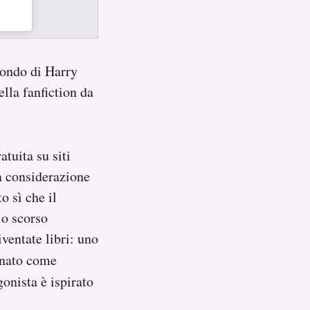
 mondo di Harry
ella fanfiction da
tuita su siti
sa considerazione
o sì che il
lo scorso
ventate libri: uno
 nato come
onista è ispirato