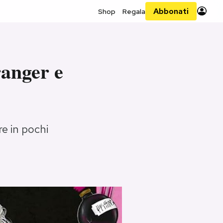
Abbonati
Shop
Regala
ranger e
re in pochi