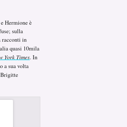
o e Hermione è
fuse; sulla
 racconti in
alia quasi 10mila
w York Times
. In
o a sua volta
Brigitte