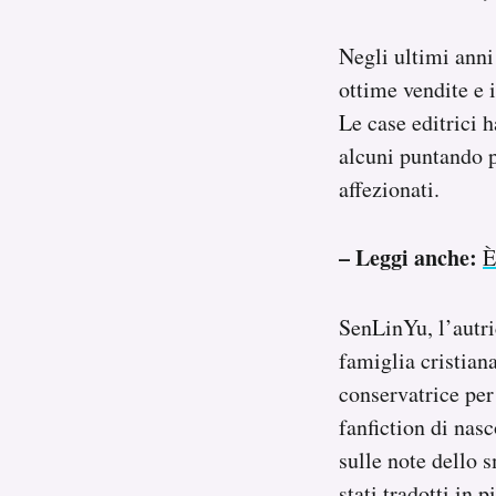
Negli ultimi anni
ottime vendite e i
Le case editrici 
alcuni puntando p
affezionati.
– Leggi anche:
È
SenLinYu, l’autr
famiglia cristian
conservatrice per 
fanfiction di nasc
sulle note dello
stati tradotti in 