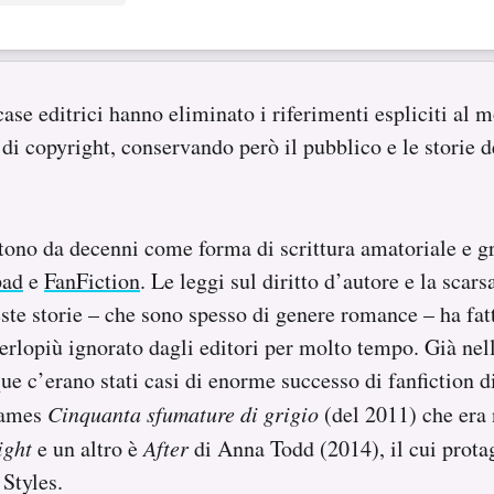
e case editrici hanno eliminato i riferimenti espliciti al
di copyright, conservando però il pubblico e le storie d
stono da decenni come forma di scrittura amatoriale e gra
pad
e
FanFiction
. Le leggi sul diritto d’autore e la scar
este storie – che sono spesso di genere romance – ha fatt
erlopiù ignorato dagli editori per molto tempo.
Già nel
 c’erano stati casi di enorme successo di fanfiction di
 James
Cinquanta sfumature di grigio
(del 2011) che era
ight
e un altro è
After
di Anna Todd (2014), il cui protag
 Styles.