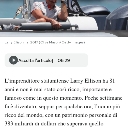
PODCAST
NEWSLETTER
Larry Ellison nel 2017 (Clive Mason/Getty Images)
I MIEI PREFERITI
Ascolta l'articolo
06:29
SHOP
L’imprenditore statunitense Larry Ellison ha 81
CALENDARIO
anni e non è mai stato così ricco, importante e
famoso come in questo momento. Poche settimane
fa è diventato, seppur per qualche ora, l’uomo più
AREA PERSONALE
ricco del mondo, con un patrimonio personale di
Area Personale
383 miliardi di dollari che superava quello
Newsletter