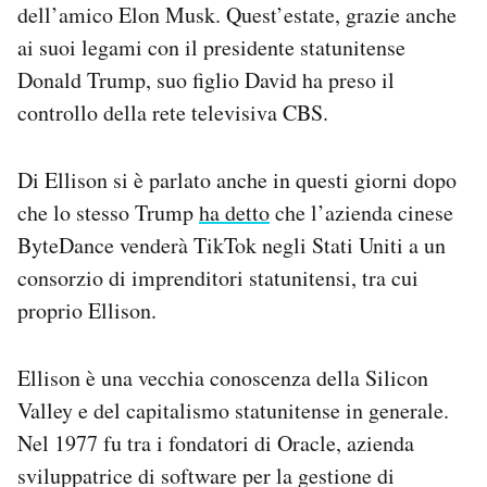
dell’amico Elon Musk. Quest’estate, grazie anche
Notifiche mobile
ai suoi legami con il presidente statunitense
Regala il Post
Hai bisogno di aiuto?
Donald Trump, suo figlio David ha preso il
Esci
controllo della rete televisiva CBS.
Di Ellison si è parlato anche in questi giorni dopo
che lo stesso Trump
ha detto
che l’azienda cinese
ByteDance venderà TikTok negli Stati Uniti a un
consorzio di imprenditori statunitensi, tra cui
proprio Ellison.
Ellison è una vecchia conoscenza della Silicon
Valley e del capitalismo statunitense in generale.
Nel 1977 fu tra i fondatori di Oracle, azienda
sviluppatrice di software per la gestione di