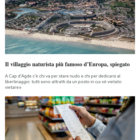
Il villaggio naturista più famoso d’Europa, spiegato
A Cap d'Agde c'è chi va per stare nudo e chi per dedicarsi al
libertinaggio: tutti sono attratti da un posto in cui «è vietato
vietare»