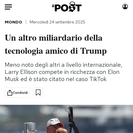
Auto
MONDO
Mercoledì 24 settembre 2025
Un altro miliardario della
HOME
tecnologia amico di Trump
Italia
Moda
Mondo
Libri
Meno noto degli altri a livello internazionale,
Politica
Consumismi
Larry Ellison compete in ricchezza con Elon
Tecnologia
Storie/Idee
Musk ed è stato citato nel caso TikTok
Internet
Ok Boomer!
Scienza
Media
Condividi
Cultura
Europa
Economia
Altrecose
Sport
Mondiali calcio 2026