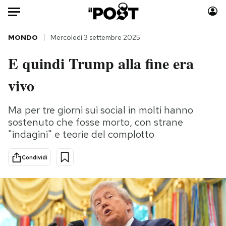
Auto
MONDO
Mercoledì 3 settembre 2025
E quindi Trump alla fine era
HOME
vivo
Italia
Moda
Mondo
Libri
Ma per tre giorni sui social in molti hanno
Politica
Consumismi
sostenuto che fosse morto, con strane
Tecnologia
Storie/Idee
"indagini" e teorie del complotto
Internet
Ok Boomer!
Scienza
Media
Condividi
Cultura
Europa
Economia
Altrecose
Sport
Mondiali calcio 2026