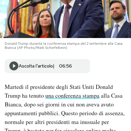
PODCAST
NEWSLETTER
Donald Trump durante la conferenza stampa del 2 settembre alla Casa
Bianca (AP Photo/Mark Schiefelbein)
I MIEI PREFERITI
Ascolta l'articolo
06:56
SHOP
Martedì il presidente degli Stati Uniti Donald
CALENDARIO
Trump ha tenuto
una conferenza stampa
alla Casa
Bianca, dopo sei giorni in cui non aveva avuto
AREA PERSONALE
appuntamenti pubblici. Questo periodo di assenza,
Area Personale
normale per altri presidenti ma inusuale per
Newsletter
Trump, è bastato per far circolare online molte