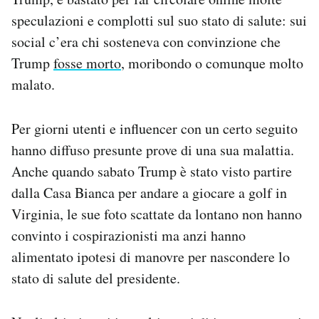
Notifiche mobile
speculazioni e complotti sul suo stato di salute: sui
Regala il Post
social c’era chi sosteneva con convinzione che
Hai bisogno di aiuto?
Trump
fosse morto
, moribondo o comunque molto
Esci
malato.
Per giorni utenti e influencer con un certo seguito
hanno diffuso presunte prove di una sua malattia.
Anche quando sabato Trump è stato visto partire
dalla Casa Bianca per andare a giocare a golf in
Virginia, le sue foto scattate da lontano non hanno
convinto i cospirazionisti ma anzi hanno
alimentato ipotesi di manovre per nascondere lo
stato di salute del presidente.