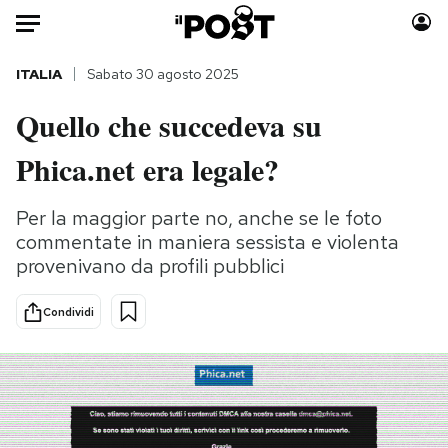
Auto
ITALIA
Sabato 30 agosto 2025
Quello che succedeva su
HOME
Phica.net era legale?
Italia
Moda
Mondo
Libri
Per la maggior parte no, anche se le foto
Politica
Consumismi
commentate in maniera sessista e violenta
Tecnologia
Storie/Idee
provenivano da profili pubblici
Internet
Ok Boomer!
Scienza
Media
Condividi
Cultura
Europa
Economia
Altrecose
Sport
Mondiali calcio 2026