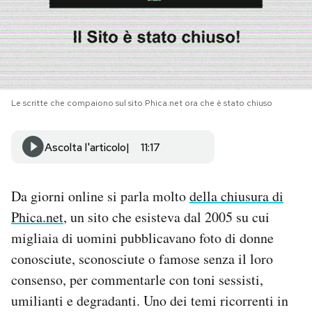
PODCAST
NEWSLETTER
Le scritte che compaiono sul sito Phica.net ora che è stato chiuso
I MIEI PREFERITI
Ascolta l'articolo
11:17
SHOP
Da giorni online si parla molto
della chiusura di
CALENDARIO
Phica.net
, un sito che esisteva dal 2005 su cui
migliaia di uomini pubblicavano foto di donne
conosciute, sconosciute o famose senza il loro
AREA PERSONALE
consenso, per commentarle con toni sessisti,
Area Personale
umilianti e degradanti. Uno dei temi ricorrenti in
Newsletter