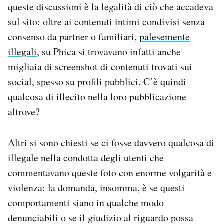
queste discussioni è la legalità di ciò che accadeva
Notifiche mobile
sul sito: oltre ai contenuti intimi condivisi senza
Regala il Post
Hai bisogno di aiuto?
consenso da partner o familiari,
palesemente
Esci
illegali
, su Phica si trovavano infatti anche
migliaia di screenshot di contenuti trovati sui
social, spesso su profili pubblici. C’è quindi
qualcosa di illecito nella loro pubblicazione
altrove?
Altri si sono chiesti se ci fosse davvero qualcosa di
illegale nella condotta degli utenti che
commentavano queste foto con enorme volgarità e
violenza: la domanda, insomma, è se questi
comportamenti siano in qualche modo
denunciabili o se il giudizio al riguardo possa