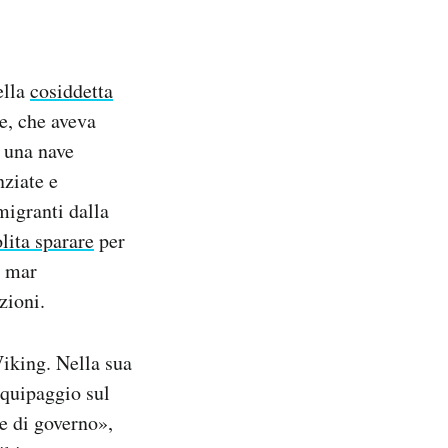
ella
cosiddetta
e, che aveva
r una nave
nziate e
migranti dalla
olita sparare
per
l mar
zioni.
iking. Nella sua
equipaggio sul
 e di governo»,