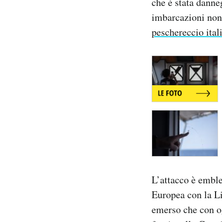
che è stata danne
imbarcazioni non
peschereccio ital
L’attacco è emble
Europea con la Lib
emerso che con og