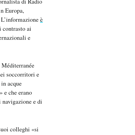
iornalista di Radio
in Europa,
. L’informazione
è
i contrasto ai
ernazionali e
s Méditerranée
ei soccorritori e
 in acque
o» e che erano
i navigazione e di
suoi colleghi «si