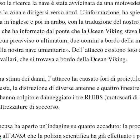
so la ricerca la nave è stata avvicinata da una motovedet
e la zona e dirigersi verso nord. L’informazione, ha spie
ma in inglese e poi in arabo, con la traduzione del nostr
, che ha informato dal ponte che la Ocean Viking stava 
alcun preavviso o ultimatum, due uomini a bordo della 
lla nostra nave umanitaria». Dell’attacco esistono foto e
allari, che si trovava a bordo della Ocean Viking.
 stima dei danni, l’attacco ha causato fori di proiettile
testa, la distruzione di diverse antenne e quattro finestre
i hanno colpito e danneggiato i tre RHIBS (motoscafi di 
attrezzature di soccorso.
acusa ha aperto un’indagine su quanto accaduto: la proc
o
all’
ANSA
che la polizia scientifica ha già effettuato i p