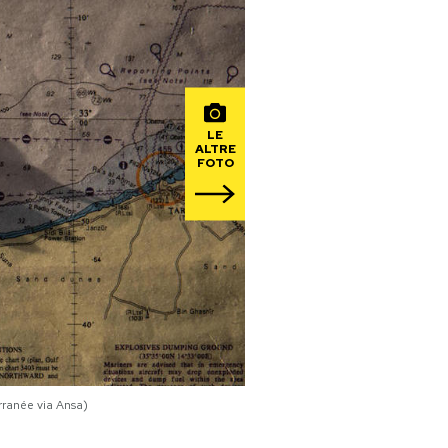
LE
ALTRE
FOTO
rranée via Ansa)