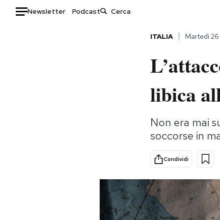
Newsletter
Podcast
Auto
ITALIA
Martedì 26
L’attacc
HOME
Italia
Moda
libica a
Mondo
Libri
Politica
Consumismi
Non era mai s
Tecnologia
Storie/Idee
soccorse in ma
Internet
Ok Boomer!
Scienza
Media
Condividi
Cultura
Europa
Economia
Altrecose
Sport
Mondiali calcio 2026