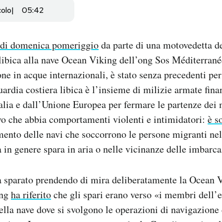
colo
05:42
 di domenica pomeriggio
da parte di una motovedetta d
libica alla nave Ocean Viking dell’ong Sos Méditerrané
ne in acque internazionali, è stato senza precedenti pe
ardia costiera libica è l’insieme di milizie armate fina
talia e dall’Unione Europea per fermare le partenze dei 
vo che abbia comportamenti violenti e intimidatori:
è s
mento delle navi che soccorrono le persone migranti ne
in genere spara in aria o nelle vicinanze delle imbarca
a sparato prendendo di mira deliberatamente la Ocean V
ong
ha riferito
che gli spari erano verso «i membri dell’
della nave dove si svolgono le operazioni di navigazione