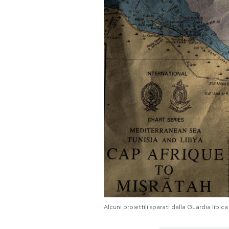
PODCAST
NEWSLETTER
I MIEI PREFERITI
SHOP
CALENDARIO
AREA PERSONALE
Alcuni proiettili sparati dalla Guardia lib
Area Personale
Newsletter