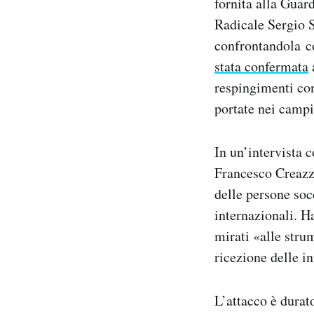
fornita alla Guard
Radicale Sergio S
confrontandola 
stata confermata
a
respingimenti con
portate nei campi
In un’intervista 
Francesco Creazzo
delle persone soc
internazionali. H
mirati «alle stru
ricezione delle i
L’attacco è durat