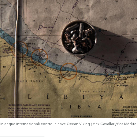
ica in acque internazionali contro la nave Ocean Viking (Max Cavallari/Sos Médite