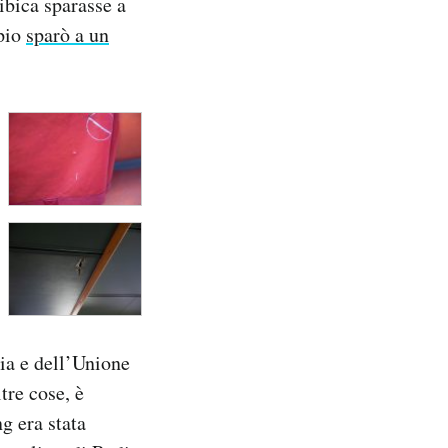
ibica sparasse a
mpio
sparò a un
lia e dell’Unione
tre cose, è
g era stata