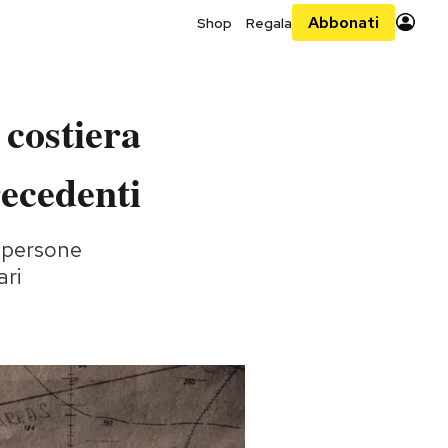
Abbonati
Shop
Regala
 costiera
recedenti
 persone
ari