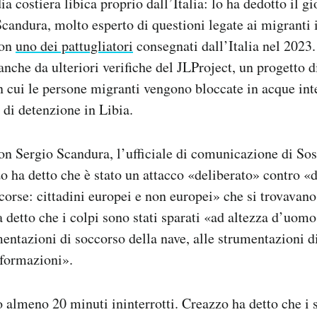
ia costiera libica proprio dall’Italia: lo ha dedotto il g
candura, molto esperto di questioni legate ai migranti 
con
uno dei pattugliatori
consegnati dall’Italia nel 2023
nche da ulteriori verifiche del JLProject, un progetto d
 cui le persone migranti vengono bloccate in acque int
 di detenzione in Libia.
con Sergio Scandura, l’ufficiale di comunicazione di So
 ha detto che è stato un attacco «deliberato» contro «d
corse: cittadini europei e non europei» che si trovavano
a detto che i colpi sono stati sparati «ad altezza d’uom
mentazioni di soccorso della nave, alle strumentazioni d
nformazioni».
o almeno 20 minuti ininterrotti. Creazzo ha detto che i 