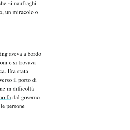
 che «i naufraghi
so, un miracolo o
king aveva a bordo
oni e si trovava
ca. Era stata
erso il porto di
ne in difficoltà
no fa
dal governo
 le persone