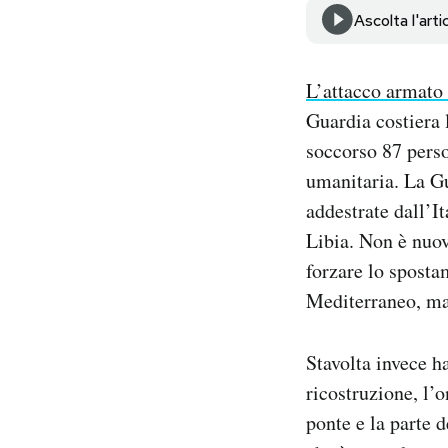
Notifiche mobile
Ascolta l'arti
Regala il Post
Hai bisogno di aiuto?
L’attacco armato
Esci
Guardia costiera 
soccorso 87 perso
umanitaria. La Gu
addestrate dall’I
Libia. Non è nuo
forzare lo sposta
Mediterraneo, ma 
Stavolta invece h
ricostruzione, l’
ponte e la parte 