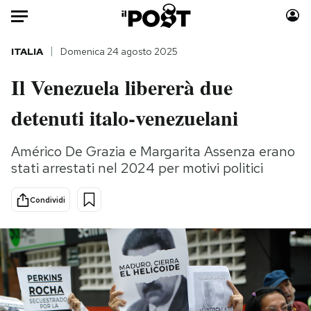
Auto
ITALIA
Domenica 24 agosto 2025
Il Venezuela libererà due
HOME
detenuti italo-venezuelani
Italia
Moda
Mondo
Libri
Américo De Grazia e Margarita Assenza erano
Politica
Consumismi
stati arrestati nel 2024 per motivi politici
Tecnologia
Storie/Idee
Internet
Ok Boomer!
Condividi
Scienza
Media
Cultura
Europa
Economia
Altrecose
Sport
Mondiali calcio 2026