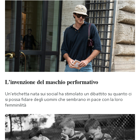
L’invenzione del maschio performativo
Un'etichetta nata sui social ha stimolato un dibattito su quanto ci
si possa fidare degli uomini che sembrano in pace con la loro
femminilità