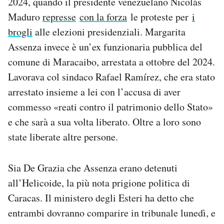
2024, quando il presidente venezuelano Nicolás
Notifiche mobile
Maduro
represse
con la forza
le proteste per
i
Regala il Post
brogli
alle elezioni presidenziali. Margarita
Hai bisogno di aiuto?
Assenza invece è un’ex funzionaria pubblica del
Esci
comune di Maracaibo, arrestata a ottobre del 2024.
Lavorava col sindaco Rafael Ramírez, che era stato
arrestato insieme a lei con l’accusa di aver
commesso «reati contro il patrimonio dello Stato»
e che sarà a sua volta liberato. Oltre a loro sono
state liberate altre persone.
Sia De Grazia che Assenza erano detenuti
all’Helicoide, la più nota prigione politica di
Caracas. Il ministero degli Esteri ha detto che
entrambi dovranno comparire in tribunale lunedì, e