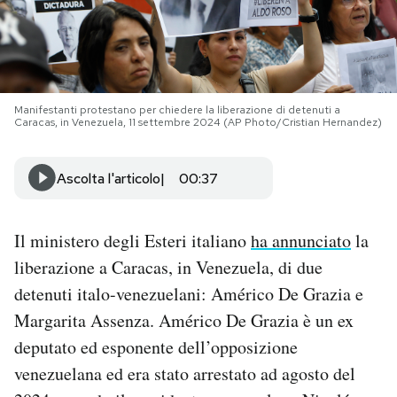
PODCAST
NEWSLETTER
Manifestanti protestano per chiedere la liberazione di detenuti a
Caracas, in Venezuela, 11 settembre 2024 (AP Photo/Cristian Hernandez)
I MIEI PREFERITI
Ascolta l'articolo
00:37
SHOP
Il ministero degli Esteri italiano
ha annunciato
la
liberazione a Caracas, in Venezuela, di due
CALENDARIO
detenuti italo-venezuelani: Américo De Grazia e
Margarita Assenza. Américo De Grazia è un ex
AREA PERSONALE
deputato ed esponente dell’opposizione
Area Personale
venezuelana ed era stato arrestato ad agosto del
Newsletter