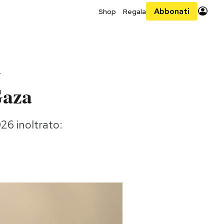
Abbonati
Shop
Regala
i
Gaza
026 inoltrato: