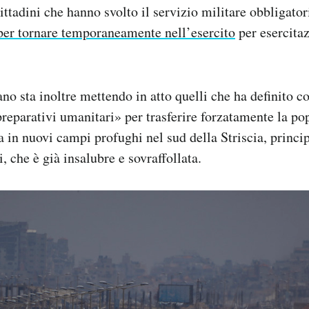
cittadini che hanno svolto il servizio militare obbligato
per tornare temporaneamente nell’esercito
per esercitaz
ano sta inoltre mettendo in atto quelli che ha definito c
eparativi umanitari» per trasferire forzatamente la po
za in nuovi campi profughi nel sud della Striscia, princ
, che è già insalubre e sovraffollata.