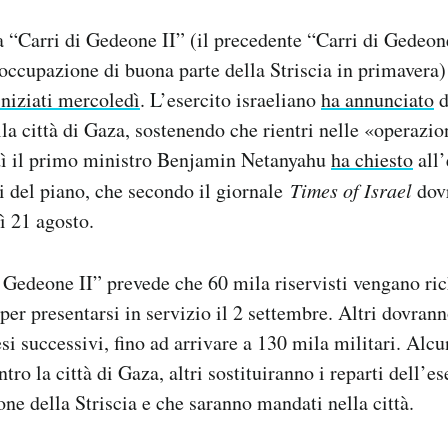
a “Carri di Gedeone II” (il precedente “Carri di Gedeon
’occupazione di buona parte della Striscia in primavera) 
iniziati mercoledì
. L’esercito israeliano
ha annunciato
d
lla città di Gaza, sostenendo che rientri nelle «operazio
ì il primo ministro Benjamin Netanyahu
ha chiesto
all’
i del piano, che secondo il giornale
Times of Israel
dovr
ì 21 agosto.
i Gedeone II” prevede che 60 mila riservisti vengano ri
r presentarsi in servizio il 2 settembre. Altri dovrann
si successivi, fino ad arrivare a 130 mila militari. Alc
tro la città di Gaza, altri sostituiranno i reparti dell’es
one della Striscia e che saranno mandati nella città.