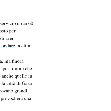
servizio circa 60
osto per
di aver
rcondare
la città.
ia, ma finora
to per timore che
o anche quelle in
 la città di Gaza
trovano grandi
a provocherà una