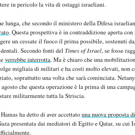
ere in pericolo la vita di ostaggi israeliani.
e lunga, che secondo il ministero della Difesa israelia
rato
. Questa prospettiva è in contraddizione aperta con 
ere un cessate il fuoco il prima possibile, sostenuti dag
cidentali. Secondo fonti del
Times of Israel
, se fosse ra
ne
verrebbe interrotta
. Ma è chiaro che una mobilitazion
olge migliaia di militari e ha costi molto elevati, non c
ziato, soprattutto una volta che sarà cominciata. Netany
i agosto che questa operazione è la prima di una campa
tare militarmente tutta la Striscia.
 Hamas ha detto di aver accettato
una nuova proposta di
Gaza presentata dai mediatori di Egitto e Qatar, su cui I
fficialmente.