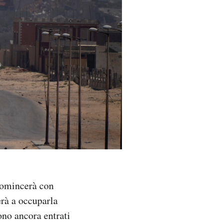
 comincerà con
erà a occuparla
ono ancora entrati