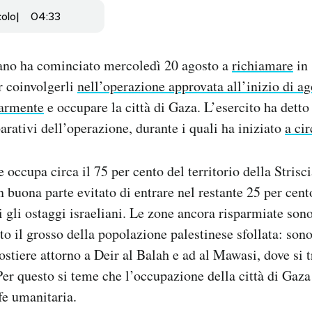
colo
04:33
iano ha cominciato mercoledì 20 agosto a
richiamare
in 
er coinvolgerli
nell’operazione approvata all’inizio di ag
tarmente
e occupare la città di Gaza. L’esercito ha detto 
arativi dell’operazione, durante i quali ha iniziato
a ci
 occupa circa il 75 per cento del territorio della Strisc
in buona parte evitato di entrare nel restante 25 per cen
ti gli ostaggi israeliani. Le zone ancora risparmiate son
to il grosso della popolazione palestinese sfollata: sono
costiere attorno a Deir al Balah e ad al Mawasi, dove si 
er questo si teme che l’occupazione della città di Gaz
fe umanitaria.