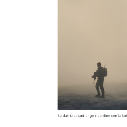
PODCAST
NEWSLETTER
I MIEI PREFERITI
SHOP
CALENDARIO
AREA PERSONALE
Soldati israeliani lungo il confine con la
Area Personale
Newsletter