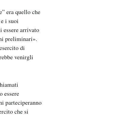
e” era quello che
e i suoi
i essere arrivato
ni preliminari».
esercito di
ebbe venirgli
chiamati
o essere
uni parteciperanno
ercito che si