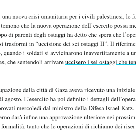
i una nuova crisi umanitaria per i civili palestinesi, le 
i temono che la nuova operazione dell’esercito possa me
ppo di parenti degli ostaggi ha detto che spera che l’ope
 trasformi in “uccisione dei sei ostaggi II”. Il riferime
, quando i soldati si avvicinarono inavvertitamente a u
s, che sentendoli arrivare
uccisero i sei ostaggi che t
cupazione della città di Gaza aveva ricevuto una inizial
i agosto. L’esercito ha poi definito i dettagli dell’oper
provati mercoledì dal ministro della Difesa Israel Katz. 
erno darà infine una approvazione ulteriore nei prossimi
 formalità, tanto che le operazioni di richiamo dei riser