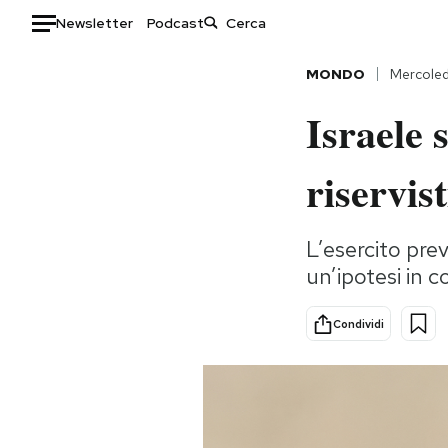
Newsletter
Podcast
Auto
MONDO
Mercoled
Israele 
HOME
Italia
Moda
riservis
Mondo
Libri
Politica
Consumismi
L’esercito pre
Tecnologia
Storie/Idee
un’ipotesi in c
Internet
Ok Boomer!
Scienza
Media
Condividi
Cultura
Europa
Economia
Altrecose
Sport
Mondiali calcio 2026