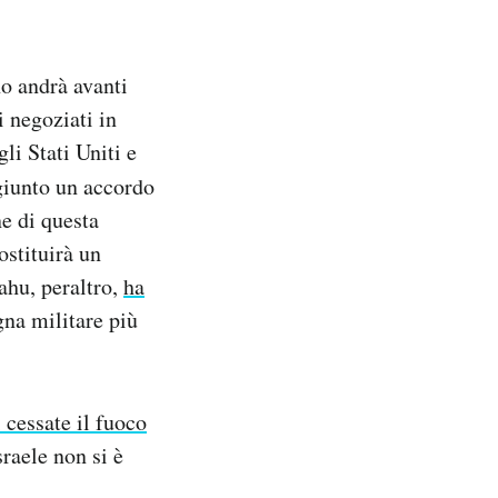
no andrà avanti
i negoziati in
li Stati Uniti e
ggiunto un accordo
e di questa
ostituirà un
ahu, peraltro,
ha
gna militare più
 cessate il fuoco
sraele non si è