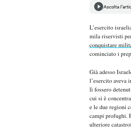
Notifiche mobile
Ascolta l'arti
Regala il Post
Hai bisogno di aiuto?
L’esercito israel
Esci
mila riservisti p
conquistare mili
cominciato i prep
Già adesso Israele
l’esercito aveva 
lì fossero detenu
cui si è concentra
e le due regioni 
campi profughi. P
ulteriore catastro