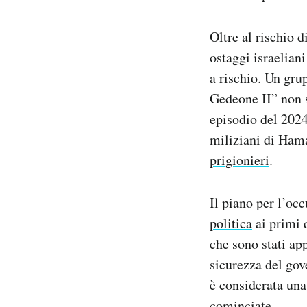
Oltre al rischio d
ostaggi israelian
a rischio. Un gru
Gedeone II” non si
episodio del 2024
miliziani di Hama
prigionieri
.
Il piano per l’oc
politica
ai primi d
che sono stati ap
sicurezza del gov
è considerata una
cominciate.