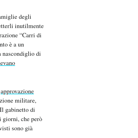
famiglie degli
tterli inutilmente
razione “Carri di
nto è a un
n nascondiglio di
enevano
e
approvazione
azione militare,
Il gabinetto di
 giorni, che però
visti sono già