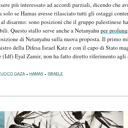
ssere più interessato ad accordi parziali, dicendo che av
rra solo se Hamas avesse rilasciato tutti gli ostaggi co
 al disarmo: sono posizioni che il gruppo palestinese h
ibili. Questo stallo serve anche a Netanyahu
per prolung
osizione di Netanyahu sulla nuova proposta. Il primo mi
nistro della Difesa Israel Katz e con il capo di Stato ma
e (Idf) Eyal Zamir, non ha fatto diretto riferimento agli
-
-
 FUOCO GAZA
HAMAS
ISRAELE