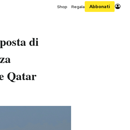
Abbonati
Shop
Regala
posta di
aza
 e Qatar