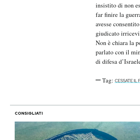
insistito di non e
far finire la gue
avesse consentito
giudicato irricev
Non è chiara la p
parlato con il mi
di difesa d’Israel
Tag:
CESSATE IL
CONSIGLIATI