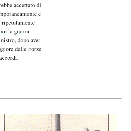
rebbe accettato di
ntemporaneamente e
a ripetutamente
are la guerra
.
nistro, dopo aver
ggiore delle Forze
 accordi.