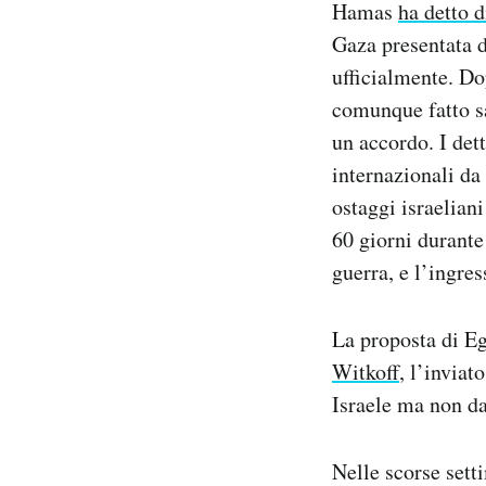
Hamas
ha detto d
Notifiche mobile
Gaza presentata d
Regala il Post
ufficialmente. Do
Hai bisogno di aiuto?
Esci
comunque fatto sa
un accordo. I det
internazionali da
ostaggi israelian
60 giorni durante 
guerra, e l’ingres
La proposta di Eg
Witkoff
, l’invia
Israele ma non d
Nelle scorse sett