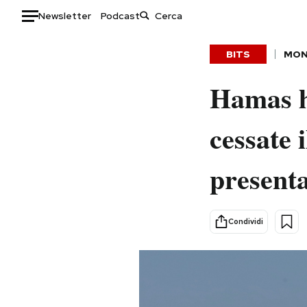
Newsletter
Podcast
Auto
BITS
MO
HOME
Hamas h
Italia
Moda
cessate 
Mondo
Libri
Politica
Consumismi
presenta
Tecnologia
Storie/Idee
Internet
Ok Boomer!
Scienza
Media
Condividi
Cultura
Europa
Economia
Altrecose
Sport
Mondiali calcio 2026