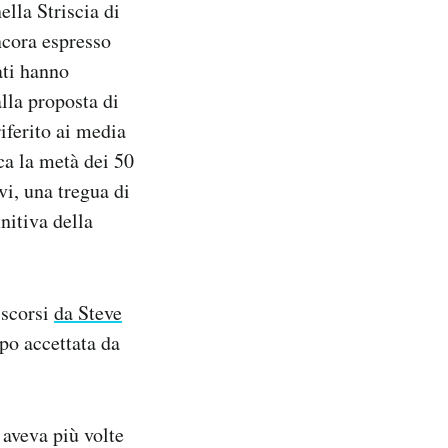
ella Striscia di
ncora espresso
ati hanno
lla proposta di
iferito ai media
ca la metà dei 50
vi, una tregua di
nitiva della
 scorsi
da Steve
po accettata da
aveva più volte