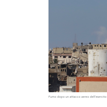
PODCAST
NEWSLETTER
I MIEI PREFERITI
SHOP
CALENDARIO
AREA PERSONALE
Fumo dopo un attacco aereo dell'esercito 
Area Personale
Newsletter