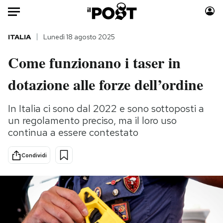
Auto
ITALIA
Lunedì 18 agosto 2025
Come funzionano i taser in
HOME
dotazione alle forze dell’ordine
Italia
Moda
Mondo
Libri
In Italia ci sono dal 2022 e sono sottoposti a
Politica
Consumismi
un regolamento preciso, ma il loro uso
Tecnologia
Storie/Idee
continua a essere contestato
Internet
Ok Boomer!
Scienza
Media
Condividi
Cultura
Europa
Economia
Altrecose
Sport
Mondiali calcio 2026