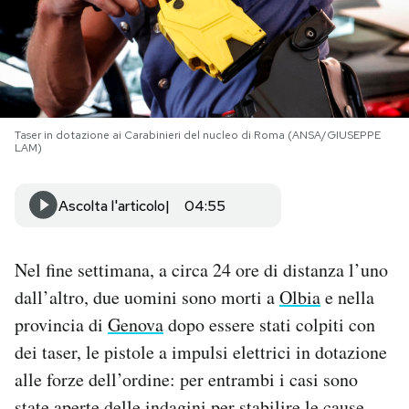
PODCAST
NEWSLETTER
Taser in dotazione ai Carabinieri del nucleo di Roma (ANSA/GIUSEPPE
LAM)
I MIEI PREFERITI
Ascolta l'articolo
04:55
SHOP
Nel fine settimana, a circa 24 ore di distanza l’uno
CALENDARIO
dall’altro, due uomini sono morti a
Olbia
e nella
provincia di
Genova
dopo essere stati colpiti con
AREA PERSONALE
dei taser, le pistole a impulsi elettrici in dotazione
alle forze dell’ordine: per entrambi i casi sono
Area Personale
Newsletter
state aperte delle indagini per stabilire le cause