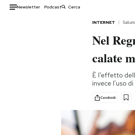
Newsletter
Podcast
Auto
INTERNET
Sabat
Nel Regn
HOME
Italia
Moda
calate m
Mondo
Libri
Politica
Consumismi
È l'effetto del
Tecnologia
Storie/Idee
invece l'uso di
Internet
Ok Boomer!
Scienza
Media
Condividi
Cultura
Europa
Economia
Altrecose
Sport
Mondiali calcio 2026