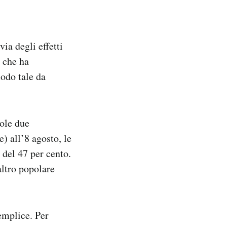
ia degli effetti
o che ha
modo tale da
sole due
e) all’8 agosto, le
 del 47 per cento.
altro popolare
semplice. Per