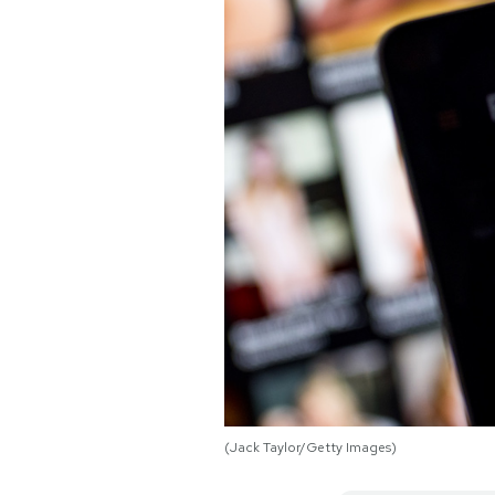
PODCAST
NEWSLETTER
I MIEI PREFERITI
SHOP
CALENDARIO
AREA PERSONALE
(Jack Taylor/Getty Images)
Area Personale
Newsletter