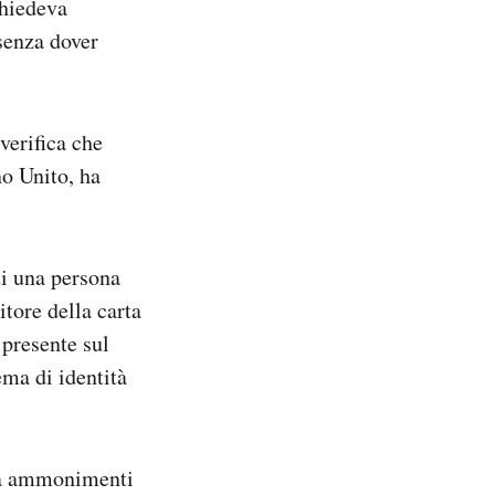
chiedeva
senza dover
verifica che
no Unito, ha
di una persona
itore della carta
 presente sul
ema di identità
 da ammonimenti