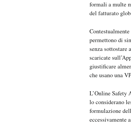
formali a multe m
del fatturato glo
Contestualmente 
permettono di sim
senza sottostare 
scaricate sull’Ap
giustificare almen
che usano una VPN
L’Online Safety A
lo considerano les
formulazione dell
eccessivamente 