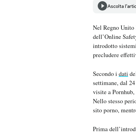
Notifiche mobile
Ascolta l'arti
Regala il Post
Hai bisogno di aiuto?
Nel Regno Unito l
Esci
dell’Online Safe
introdotto sistemi
precludere effett
Secondo i
dati
del
settimane, dal 24 
visite a Pornhub,
Nello stesso peri
sito porno, mentr
Prima dell’introdu