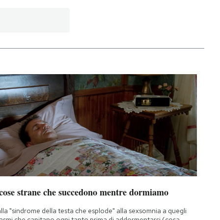
 cose strane che succedono mentre dormiamo
lla "sindrome della testa che esplode" alla sexsomnia a quegli
asmi che capitano ogni tanto prima di addormentarsi (cosa