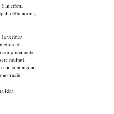
è in effetti
ipali della norma,
 la verifica
smettere di
no semplicemente
sere multati.
iti che contengono
 mestruale.
na idea