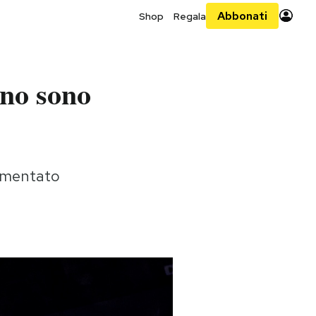
Abbonati
Shop
Regala
rno sono
 aumentato