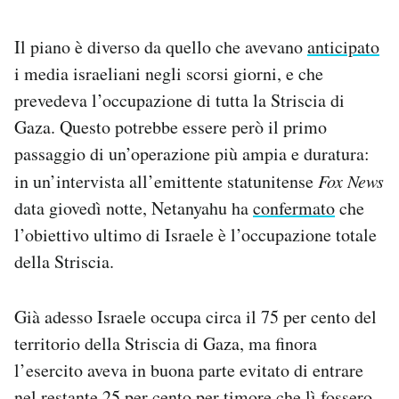
Notifiche mobile
Regala il Post
Il piano è diverso da quello che avevano
anticipato
Hai bisogno di aiuto?
i media israeliani negli scorsi giorni, e che
Esci
prevedeva l’occupazione di tutta la Striscia di
Gaza. Questo potrebbe essere però il primo
passaggio di un’operazione più ampia e duratura:
in un’intervista all’emittente statunitense
Fox News
data giovedì notte, Netanyahu ha
confermato
che
l’obiettivo ultimo di Israele è l’occupazione totale
della Striscia.
Già adesso Israele occupa circa il 75 per cento del
territorio della Striscia di Gaza, ma finora
l’esercito aveva in buona parte evitato di entrare
nel restante 25 per cento per timore che lì fossero