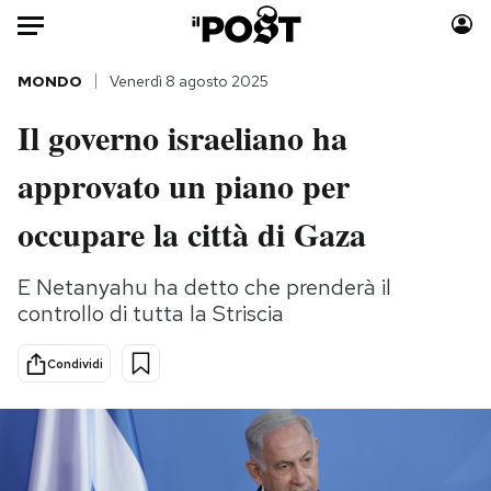
Auto
MONDO
Venerdì 8 agosto 2025
Il governo israeliano ha
HOME
approvato un piano per
Italia
Moda
Mondo
Libri
occupare la città di Gaza
Politica
Consumismi
Tecnologia
Storie/Idee
E Netanyahu ha detto che prenderà il
controllo di tutta la Striscia
Internet
Ok Boomer!
Scienza
Media
Condividi
Cultura
Europa
Economia
Altrecose
Sport
Mondiali calcio 2026