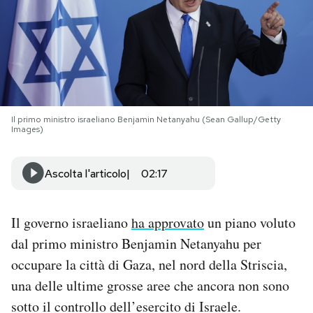
PODCAST
NEWSLETTER
I MIEI PREFERITI
Il primo ministro israeliano Benjamin Netanyahu (Sean Gallup/Getty
Images)
SHOP
Ascolta l'articolo
02:17
CALENDARIO
Il governo israeliano
ha approvato
un piano voluto
dal primo ministro Benjamin Netanyahu per
AREA PERSONALE
occupare la città di Gaza, nel nord della Striscia,
una delle ultime grosse aree che ancora non sono
Area Personale
sotto il controllo dell’esercito di Israele.
Newsletter