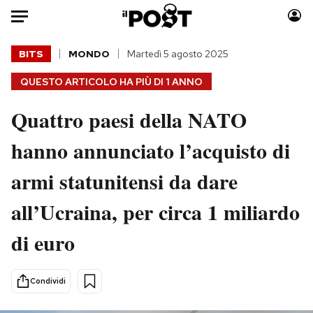
Auto
BITS
MONDO
Martedì 5 agosto 2025
QUESTO ARTICOLO HA PIÙ DI
1 ANNO
HOME
Quattro paesi della NATO
Italia
Moda
Mondo
Libri
hanno annunciato l’acquisto di
Politica
Consumismi
armi statunitensi da dare
Tecnologia
Storie/Idee
Internet
Ok Boomer!
all’Ucraina, per circa 1 miliardo
Scienza
Media
di euro
Cultura
Europa
Economia
Altrecose
Sport
Mondiali calcio 2026
Condividi