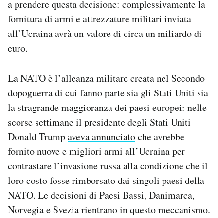
a prendere questa decisione: complessivamente la
Notifiche mobile
fornitura di armi e attrezzature militari inviata
Regala il Post
all’Ucraina avrà un valore di circa un miliardo di
Hai bisogno di aiuto?
Esci
euro.
La NATO è l’alleanza militare creata nel Secondo
dopoguerra di cui fanno parte sia gli Stati Uniti sia
la stragrande maggioranza dei paesi europei: nelle
scorse settimane il presidente degli Stati Uniti
Donald Trump
aveva annunciato
che avrebbe
fornito nuove e migliori armi all’Ucraina per
contrastare l’invasione russa alla condizione che il
loro costo fosse rimborsato dai singoli paesi della
NATO. Le decisioni di Paesi Bassi, Danimarca,
Norvegia e Svezia rientrano in questo meccanismo.