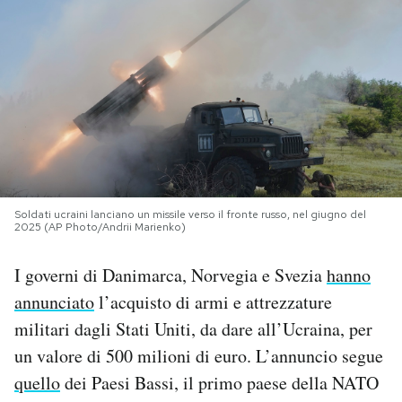
PODCAST
NEWSLETTER
I MIEI PREFERITI
SHOP
Soldati ucraini lanciano un missile verso il fronte russo, nel giugno del
2025 (AP Photo/Andrii Marienko)
I governi di Danimarca, Norvegia e Svezia
hanno
CALENDARIO
annunciato
l’acquisto di armi e attrezzature
militari dagli Stati Uniti, da dare all’Ucraina, per
AREA PERSONALE
un valore di 500 milioni di euro. L’annuncio segue
Area Personale
quello
dei Paesi Bassi, il primo paese della NATO
Newsletter