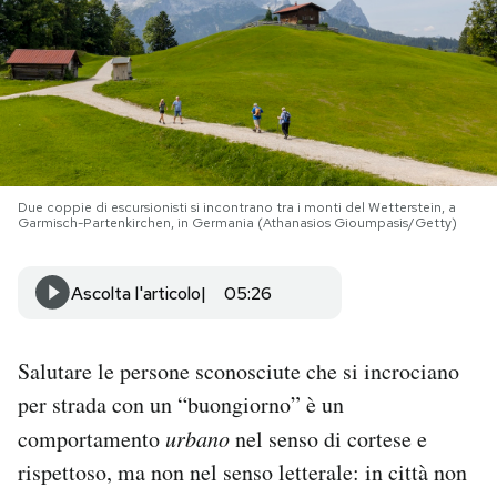
PODCAST
NEWSLETTER
I MIEI PREFERITI
Due coppie di escursionisti si incontrano tra i monti del Wetterstein, a
Garmisch-Partenkirchen, in Germania (Athanasios Gioumpasis/Getty)
SHOP
Ascolta l'articolo
05:26
CALENDARIO
Salutare le persone sconosciute che si incrociano
per strada con un “buongiorno” è un
AREA PERSONALE
comportamento
urbano
nel senso di cortese e
Area Personale
rispettoso, ma non nel senso letterale: in città non
Newsletter