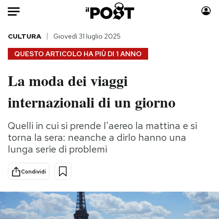
Auto
CULTURA
Giovedì 31 luglio 2025
QUESTO ARTICOLO HA PIÙ DI
1 ANNO
HOME
La moda dei viaggi
Italia
Moda
internazionali di un giorno
Mondo
Libri
Politica
Consumismi
Quelli in cui si prende l'aereo la mattina e si
Tecnologia
Storie/Idee
torna la sera: neanche a dirlo hanno una
Internet
Ok Boomer!
lunga serie di problemi
Scienza
Media
Cultura
Europa
Condividi
Economia
Altrecose
Sport
Mondiali calcio 2026