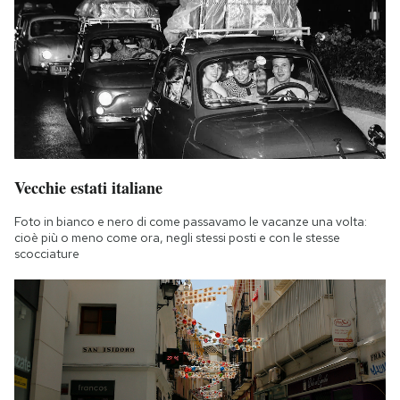
Vecchie estati italiane
Foto in bianco e nero di come passavamo le vacanze una volta:
cioè più o meno come ora, negli stessi posti e con le stesse
scocciature