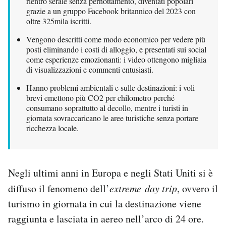
rientro serale senza pernottamento, diventati popolari
Notifiche mobile
grazie a un gruppo Facebook britannico del 2023 con
oltre 325mila iscritti.
Regala il Post
Hai bisogno di aiuto?
Vengono descritti come modo economico per vedere più
Esci
posti eliminando i costi di alloggio, e presentati sui social
come esperienze emozionanti: i video ottengono migliaia
di visualizzazioni e commenti entusiasti.
Hanno problemi ambientali e sulle destinazioni: i voli
brevi emettono più CO2 per chilometro perché
consumano soprattutto al decollo, mentre i turisti in
giornata sovraccaricano le aree turistiche senza portare
ricchezza locale.
Negli ultimi anni in Europa e negli Stati Uniti si è
diffuso il fenomeno dell’
extreme
day trip
, ovvero il
turismo in giornata in cui la destinazione viene
raggiunta e lasciata in aereo nell’arco di 24 ore.