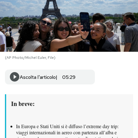
PODCAST
NEWSLETTER
I MIEI PREFERITI
(AP Photo/Michel Euler, File)
SHOP
Ascolta l'articolo
05:29
CALENDARIO
In breve:
AREA PERSONALE
In Europa e Stati Uniti si è diffuso l’extreme day trip:
Area Personale
viaggi internazionali in aereo con partenza all’alba e
Newsletter