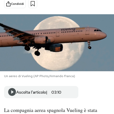
Condividi
PODCAST
NEWSLETTER
I MIEI PREFERITI
SHOP
Un aereo di Vueling (AP Photo/Armando Franca)
CALENDARIO
Ascolta l'articolo
03:10
AREA PERSONALE
Area Personale
La compagnia aerea spagnola Vueling è stata
Newsletter