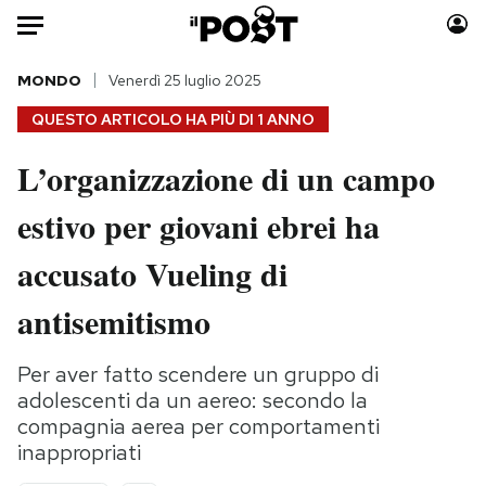
Auto
MONDO
Venerdì 25 luglio 2025
QUESTO ARTICOLO HA PIÙ DI
1 ANNO
HOME
L’organizzazione di un campo
Italia
Moda
estivo per giovani ebrei ha
Mondo
Libri
Politica
Consumismi
accusato Vueling di
Tecnologia
Storie/Idee
Internet
Ok Boomer!
antisemitismo
Scienza
Media
Cultura
Europa
Per aver fatto scendere un gruppo di
adolescenti da un aereo: secondo la
Economia
Altrecose
compagnia aerea per comportamenti
Sport
Mondiali calcio 2026
inappropriati