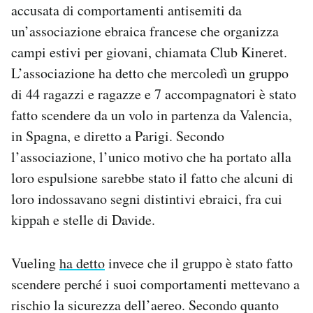
accusata di comportamenti antisemiti da
Notifiche mobile
un’associazione ebraica francese che organizza
Regala il Post
Hai bisogno di aiuto?
campi estivi per giovani, chiamata Club Kineret.
Esci
L’associazione ha detto che mercoledì un gruppo
di 44 ragazzi e ragazze e 7 accompagnatori è stato
fatto scendere da un volo in partenza da Valencia,
in Spagna, e diretto a Parigi. Secondo
l’associazione, l’unico motivo che ha portato alla
loro espulsione sarebbe stato il fatto che alcuni di
loro indossavano segni distintivi ebraici, fra cui
kippah e stelle di Davide.
Vueling
ha detto
invece che il gruppo è stato fatto
scendere perché i suoi comportamenti mettevano a
rischio la sicurezza dell’aereo. Secondo quanto