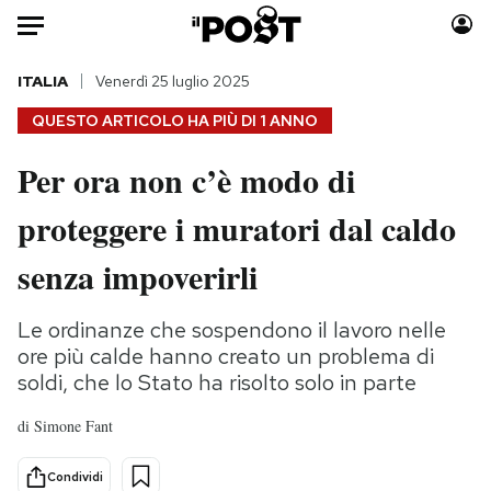
Auto
ITALIA
Venerdì 25 luglio 2025
QUESTO ARTICOLO HA PIÙ DI
1 ANNO
HOME
Per ora non c’è modo di
Italia
Moda
proteggere i muratori dal caldo
Mondo
Libri
Politica
Consumismi
senza impoverirli
Tecnologia
Storie/Idee
Internet
Ok Boomer!
Le ordinanze che sospendono il lavoro nelle
Scienza
Media
ore più calde hanno creato un problema di
Cultura
Europa
soldi, che lo Stato ha risolto solo in parte
Economia
Altrecose
di
Simone Fant
Sport
Mondiali calcio 2026
Condividi