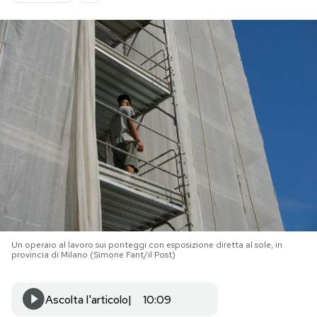
PODCAST
NEWSLETTER
I MIEI PREFERITI
SHOP
CALENDARIO
Un operaio al lavoro sui ponteggi con esposizione diretta al sole, in
provincia di Milano (Simone Fant/il Post)
AREA PERSONALE
Area Personale
Ascolta l'articolo
10:09
Newsletter