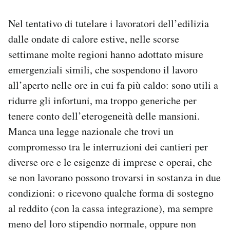
Notifiche mobile
Nel tentativo di tutelare i lavoratori dell’edilizia
Regala il Post
Hai bisogno di aiuto?
dalle ondate di calore estive, nelle scorse
Esci
settimane molte regioni hanno adottato misure
emergenziali simili, che sospendono il lavoro
all’aperto nelle ore in cui fa più caldo: sono utili a
ridurre gli infortuni, ma troppo generiche per
tenere conto dell’eterogeneità delle mansioni.
Manca una legge nazionale che trovi un
compromesso tra le interruzioni dei cantieri per
diverse ore e le esigenze di imprese e operai, che
se non lavorano possono trovarsi in sostanza in due
condizioni: o ricevono qualche forma di sostegno
al reddito (con la cassa integrazione), ma sempre
meno del loro stipendio normale, oppure non