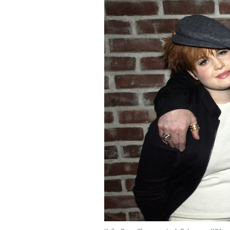
PODCAST
NEWSLETTER
I MIEI PREFERITI
SHOP
CALENDARIO
AREA PERSONALE
Area Personale
Newsletter