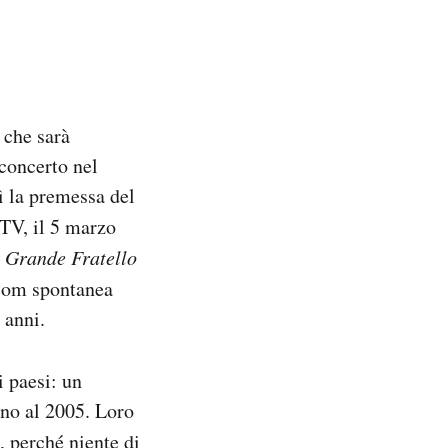
 che sarà
 concerto nel
 la premessa del
MTV, il 5 marzo
l
Grande Fratello
tcom spontanea
 anni.
i paesi: un
fino al 2005. Loro
 perché niente di