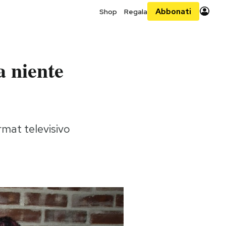
Abbonati
Shop
Regala
a niente
rmat televisivo