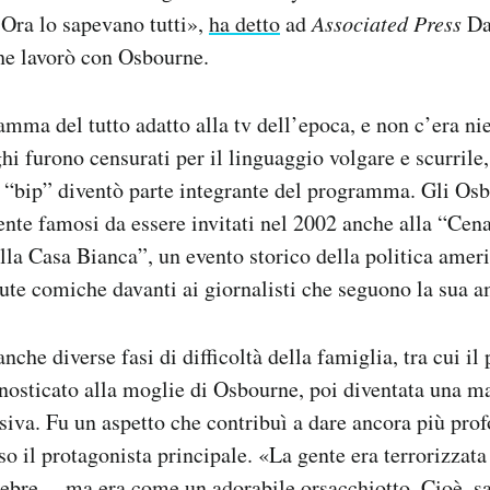
. Ora lo sapevano tutti»,
ha detto
ad
Associated Press
Da
he lavorò con Osbourne.
mma del tutto adatto alla tv dell’epoca, e non c’era nie
hi furono censurati per il linguaggio volgare e scurrile
i “bip” diventò parte integrante del programma. Gli Os
nte famosi da essere invitati nel 2002 anche alla “Cena
lla Casa Bianca”, un evento storico della politica ameri
tute comiche davanti ai giornalisti che seguono la sua 
anche diverse fasi di difficoltà della famiglia, tra cui il
nosticato alla moglie di Osbourne, poi diventata una m
isiva. Fu un aspetto che contribuì a dare ancora più prof
o il protagonista principale. «La gente era terrorizzata 
nebre… ma era come un adorabile orsacchiotto. Cioè, sa