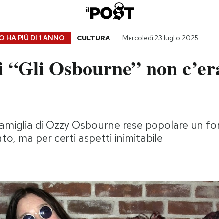
 HA PIÙ DI
1 ANNO
CULTURA
Mercoledì 23 luglio 2025
i “Gli Osbourne” non c’er
e
la famiglia di Ozzy Osbourne rese popolare un fo
to, ma per certi aspetti inimitabile