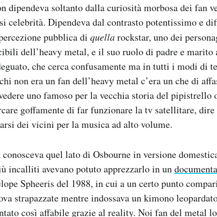
on dipendeva soltanto dalla curiosità morbosa dei fan ve
asi celebrità. Dipendeva dal contrasto potentissimo e di
a percezione pubblica di
quella
rockstar, uno dei personag
cibili dell’heavy metal, e il suo ruolo di padre e marit
eguato, che cerca confusamente ma in tutti i modi di t
chi non era un fan dell’heavy metal c’era un che di aff
 vedere uno famoso per la vecchia storia del pipistrello
care goffamente di far funzionare la tv satellitare, dire 
arsi dei vicini per la musica ad alto volume.
à conosceva quel lato di Osbourne in versione domestic
iù incalliti avevano potuto apprezzarlo in un
documentar
elope Spheeris del 1988, in cui a un certo punto compa
uova strapazzate mentre indossava un kimono leopardato
ntato così affabile grazie al reality. Noi fan del metal 