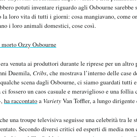
ebbero potuti inventare riguardo agli Osbourne sarebbe s
o la loro vita di tutti i giorni: cosa mangiavano, come 
ano i loro animali domestici, cose così.
 morto Ozzy Osbourne
y era venuta ai produttori durante le riprese per un altr
nni Duemila,
Cribs
, che mostrava l’interno delle case de
qualche scena dagli Osbourne, ci siamo guardati tutti 
a ci fossero un caos casuale e meraviglioso e una follia 
»,
ha raccontato
a
Variety
Van Toffler, a lungo dirigente
he una troupe televisiva seguisse una celebrità tra le s
entato. Secondo diversi critici ed esperti di media non c