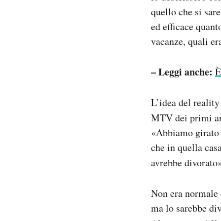
quello che si sar
ed efficace quant
vacanze, quali er
– Leggi anche:
È
L’idea del realit
MTV dei primi a
«Abbiamo girato 
che in quella cas
avrebbe divorato
Non era normale c
ma lo sarebbe div