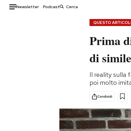
Newsletter
Podcast
Auto
QUESTO ARTICOLO
Prima d
HOME
Italia
Moda
di simil
Mondo
Libri
Politica
Consumismi
Il reality sul
Tecnologia
Storie/Idee
poi molto imita
Internet
Ok Boomer!
Scienza
Media
Condividi
Cultura
Europa
Economia
Altrecose
Sport
Mondiali calcio 2026