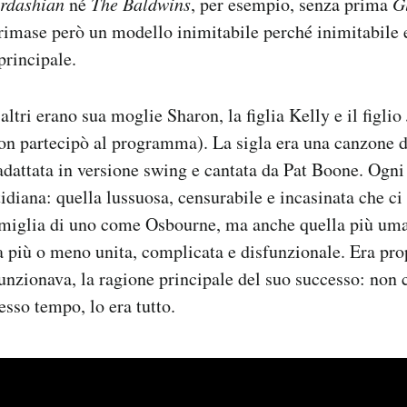
ardashian
né
The Baldwins
, per esempio, senza prima
G
 rimase però un modello inimitabile perché inimitabile er
principale.
altri erano sua moglie Sharon, la figlia Kelly e il figlio 
on partecipò al programma). La sigla era una canzone 
adattata in versione swing e cantata da Pat Boone. Ogn
idiana: quella lussuosa, censurabile e incasinata che ci
famiglia di uno come Osbourne, ma anche quella più um
a più o meno unita, complicata e disfunzionale. Era prop
zionava, la ragione principale del suo successo: non c
tesso tempo, lo era tutto.