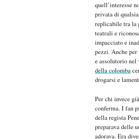
quell’interesse n
privata di qualsi
replicabile tra l
teatrali e riconos
impacciato e inad
pezzi. Anche per 
e assolutorio nel
della colomba
cer
drogarsi e lament
Per chi invece gi
conferma. I fan p
della regista Pen
preparava delle 
adorava. Era dive