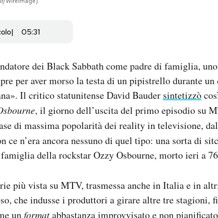
zur/WireImage)
colo
05:31
ondatore dei Black Sabbath come padre di famiglia, uno
pre per aver morso la testa di un pipistrello durante un
na». Il critico statunitense David Bauder
sintetizzò
così
Osbourne
, il giorno dell’uscita del primo episodio su 
fase di massima popolarità dei reality in televisione, da
n ce n’era ancora nessuno di quel tipo: una sorta di si
a famiglia della rockstar Ozzy Osbourne, morto ieri a 76
rie più vista su MTV, trasmessa anche in Italia e in altr
, che indusse i produttori a girare altre tre stagioni, 
ome un
format
abbastanza improvvisato e non pianificato,