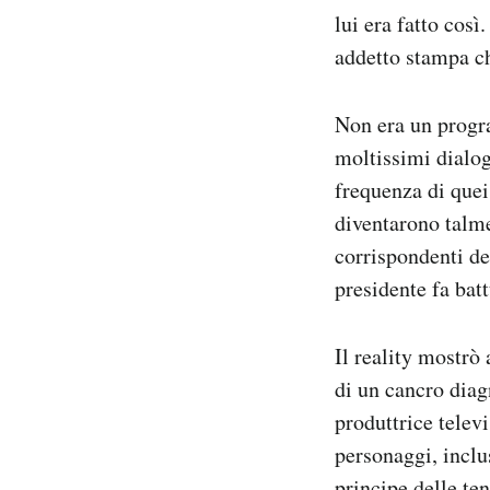
lui era fatto così
addetto stampa c
Non era un progra
moltissimi dialog
frequenza di que
diventarono talme
corrispondenti de
presidente fa bat
Il reality mostrò 
di un cancro diag
produttrice telev
personaggi, inclus
principe delle te