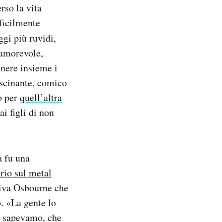
rso la vita
fficilmente
gi più ruvidi,
o amorevole,
enere insieme i
ascinante, comico
 o per
quell’altra
ai figli di non
a fu una
io sul metal
riva Osbourne che
. «La gente lo
lo sapevamo, che