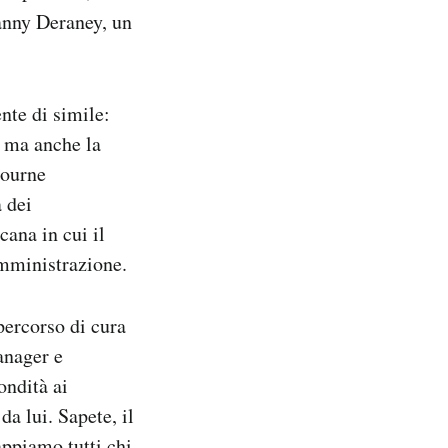
nny Deraney, un
nte di simile:
, ma anche la
bourne
 dei
cana in cui il
amministrazione.
 percorso di cura
anager e
ondità ai
da lui. Sapete, il
ppiamo tutti chi