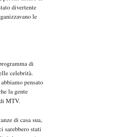
tato divertente
organizzavano le
o programma di
lle celebrità.
e abbiamo pensato
che la gente
 di MTV.
tanze di casa sua,
i sarebbero stati