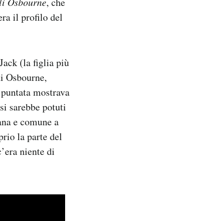
li Osbourne
, che
a il profilo del
Jack (la figlia più
di Osbourne,
i puntata mostrava
 si sarebbe potuti
ana e comune a
rio la parte del
’era niente di