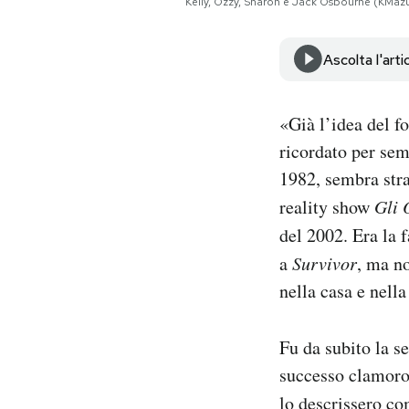
Kelly, Ozzy, Sharon e Jack Osbourne (KMa
Notifiche mobile
Regala il Post
Ascolta l'arti
Hai bisogno di aiuto?
Esci
«Già l’idea del f
ricordato per sem
1982, sembra stra
reality show
Gli 
del 2002. Era la 
a
Survivor
, ma no
nella casa e nell
Fu da subito la se
successo clamoroso
lo descrissero c