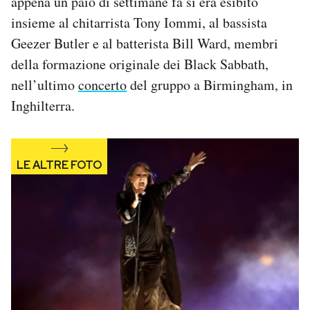
appena un paio di settimane fa si era esibito
Notifiche mobile
insieme al chitarrista Tony Iommi, al bassista
Regala il Post
Geezer Butler e al batterista Bill Ward, membri
Hai bisogno di aiuto?
della formazione originale dei Black Sabbath,
Esci
nell’ultimo
concerto
del gruppo a Birmingham, in
Inghilterra.