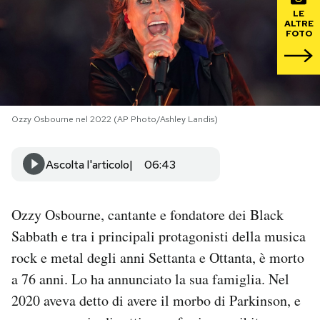
LE
ALTRE
PODCAST
FOTO
NEWSLETTER
Ozzy Osbourne nel 2022 (AP Photo/Ashley Landis)
I MIEI PREFERITI
Ascolta l'articolo
06:43
SHOP
Ozzy Osbourne, cantante e fondatore dei Black
CALENDARIO
Sabbath e tra i principali protagonisti della musica
rock e metal degli anni Settanta e Ottanta, è morto
AREA PERSONALE
a 76 anni. Lo ha annunciato la sua famiglia. Nel
Area Personale
2020 aveva detto di avere il morbo di Parkinson, e
Newsletter