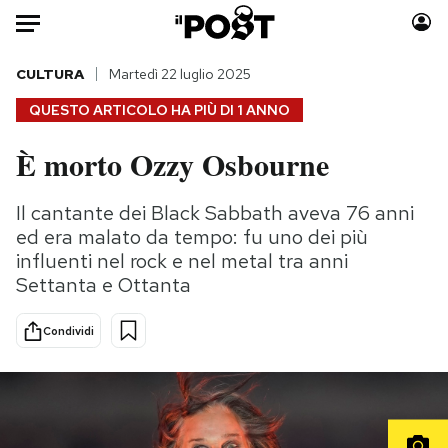
Auto
CULTURA
Martedì 22 luglio 2025
QUESTO ARTICOLO HA PIÙ DI
1 ANNO
HOME
È morto Ozzy Osbourne
Italia
Moda
Mondo
Libri
Il cantante dei Black Sabbath aveva 76 anni
Politica
Consumismi
ed era malato da tempo: fu uno dei più
Tecnologia
Storie/Idee
influenti nel rock e nel metal tra anni
Settanta e Ottanta
Internet
Ok Boomer!
Scienza
Media
Condividi
Cultura
Europa
Economia
Altrecose
Sport
Mondiali calcio 2026