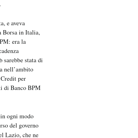
.
ta, e aveva
 Borsa in Italia,
PM: era la
scadenza
b sarebbe stata di
sa nell’ambito
Credit per
sti di Banco BPM
in ogni modo
orso del governo
el Lazio, che ne