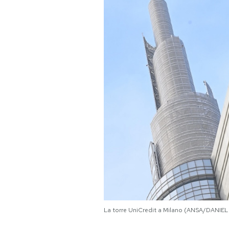
PODCAST
NEWSLETTER
I MIEI PREFERITI
SHOP
CALENDARIO
AREA PERSONALE
Area Personale
La torre UniCredit a Milano (ANSA/DANI
Newsletter