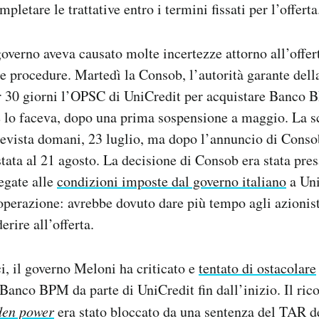
mpletare le trattative entro i termini fissati per l’offerta
governo aveva causato molte incertezze attorno all’offer
le procedure. Martedì la Consob, l’autorità garante della
 30 giorni l’OPSC di UniCredit per acquistare Banco B
e lo faceva, dopo una prima sospensione a maggio. La 
prevista domani, 23 luglio, ma dopo l’annuncio di Conso
ata al 21 agosto. La decisione di Consob era stata pre
legate alle
condizioni imposte dal governo italiano
a Uni
’operazione: avrebbe dovuto dare più tempo agli azioni
erire all’offerta.
ci, il governo Meloni ha criticato e
tentato di ostacolare
 Banco BPM da parte di UniCredit fin dall’inizio. Il ric
den power
era stato bloccato da una sentenza del TAR d