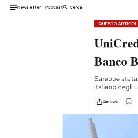
Newsletter
Podcast
Auto
QUESTO ARTICOLO
UniCredi
HOME
Italia
Moda
Banco 
Mondo
Libri
Politica
Consumismi
Sarebbe stata 
Tecnologia
Storie/Idee
italiano degli u
Internet
Ok Boomer!
Scienza
Media
Condividi
Cultura
Europa
Economia
Altrecose
Sport
Mondiali calcio 2026