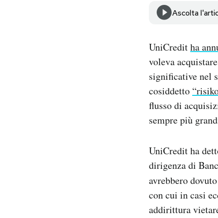
Notifiche mobile
Ascolta l'arti
Regala il Post
Hai bisogno di aiuto?
UniCredit
ha ann
Esci
voleva acquistar
significative nel 
cosiddetto
“risik
flusso di acquisiz
sempre più grand
UniCredit ha dett
dirigenza di Banc
avrebbero dovuto 
con cui in casi e
addirittura vieta