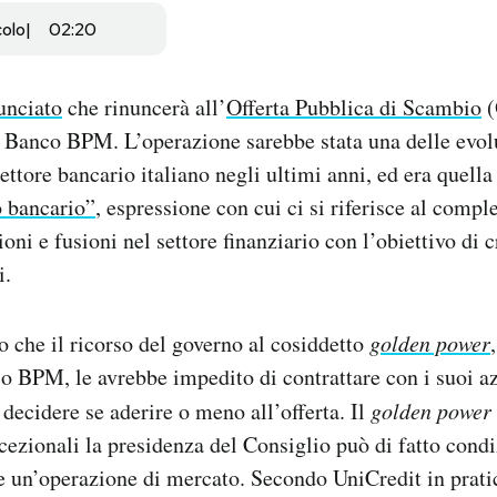
colo
02:20
unciato
che rinuncerà all’
Offerta Pubblica di Scambio
(
e Banco BPM. L’operazione sarebbe stata una delle evol
settore bancario italiano negli ultimi anni, ed era quella
o bancario”
, espressione con cui ci si riferisce al compl
ioni e fusioni nel settore finanziario con l’obiettivo di 
i.
o che il ricorso del governo al cosiddetto
golden power
o BPM, le avrebbe impedito di contrattare con i suoi az
decidere se aderire o meno all’offerta. Il
golden power
ccezionali la presidenza del Consiglio può di fatto cond
re un’operazione di mercato. Secondo UniCredit in prat