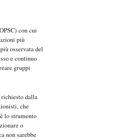
OPSC) con cui
uzioni più
 più osservata del
esso e continuo
creare gruppi
, richiesto dalla
ionisti, che
è lo strumento
izionare o
ica non sarebbe