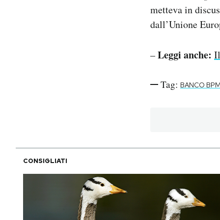
metteva in discus
dall’Unione Euro
Leggi anche:
–
I
Tag:
BANCO BP
CONSIGLIATI