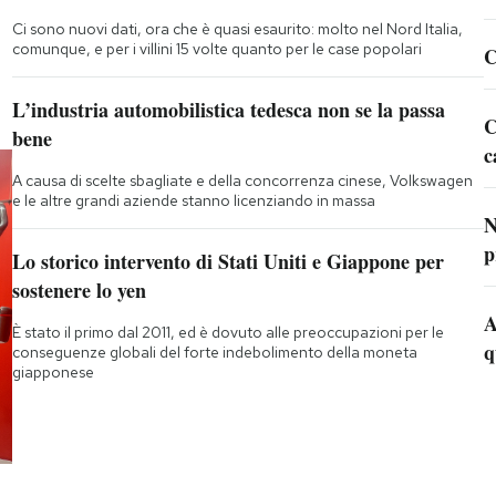
Ci sono nuovi dati, ora che è quasi esaurito: molto nel Nord Italia,
comunque, e per i villini 15 volte quanto per le case popolari
C
L’industria automobilistica tedesca non se la passa
C
bene
c
A causa di scelte sbagliate e della concorrenza cinese, Volkswagen
e le altre grandi aziende stanno licenziando in massa
N
p
Lo storico intervento di Stati Uniti e Giappone per
sostenere lo yen
A
È stato il primo dal 2011, ed è dovuto alle preoccupazioni per le
q
conseguenze globali del forte indebolimento della moneta
giapponese