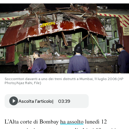
PODCAST
NEWSLETTER
I MIEI PREFERITI
SHOP
Soccorritori davanti a uno dei treni distrutti a Mumbai, 11 luglio 2006 (AP
Photo/Aijaz Rahi, File)
CALENDARIO
Ascolta l'articolo
03:39
AREA PERSONALE
Area Personale
L’Alta corte di Bombay
ha assolto
lunedì 12
Newsletter