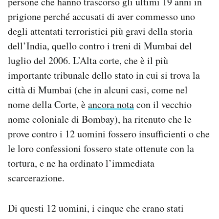
persone che hanno trascorso gli ultimi 19 anni in
Notifiche mobile
prigione perché accusati di aver commesso uno
Regala il Post
degli attentati terroristici più gravi della storia
Hai bisogno di aiuto?
dell’India, quello contro i treni di Mumbai del
Esci
luglio del 2006. L’Alta corte, che è il più
importante tribunale dello stato in cui si trova la
città di Mumbai (che in alcuni casi, come nel
nome della Corte, è
ancora nota
con il vecchio
nome coloniale di Bombay), ha ritenuto che le
prove contro i 12 uomini fossero insufficienti o che
le loro confessioni fossero state ottenute con la
tortura, e ne ha ordinato l’immediata
scarcerazione.
Di questi 12 uomini, i cinque che erano stati