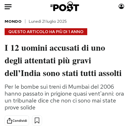
Auto
MONDO
Lunedì 21 luglio 2025
QUESTO ARTICOLO HA PIÙ DI
1 ANNO
HOME
I 12 uomini accusati di uno
Italia
Moda
degli attentati più gravi
Mondo
Libri
Politica
Consumismi
dell’India sono stati tutti assolti
Tecnologia
Storie/Idee
Internet
Ok Boomer!
Per le bombe sui treni di Mumbai del 2006
Scienza
Media
hanno passato in prigione quasi vent'anni: ora
Cultura
Europa
un tribunale dice che non ci sono mai state
prove solide
Economia
Altrecose
Sport
Mondiali calcio 2026
Condividi