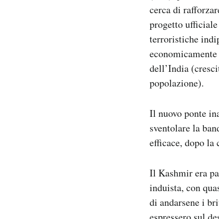
cerca di rafforza
progetto ufficial
terroristiche indi
economicamente l
dell’India (cresc
popolazione).
Il nuovo ponte in
sventolare la ba
efficace, dopo la 
Il Kashmir era pa
induista, con qua
di andarsene i br
espressero sul des