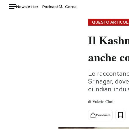
Newsletter
Podcast
Auto
QUESTO ARTICOLO
Il Kashm
HOME
Italia
Moda
anche co
Mondo
Libri
Politica
Consumismi
Lo raccontano 
Tecnologia
Storie/Idee
Srinagar, dove
Internet
Ok Boomer!
di indiani indui
Scienza
Media
Cultura
Europa
di
Valerio Clari
Economia
Altrecose
Sport
Mondiali calcio 2026
Condividi