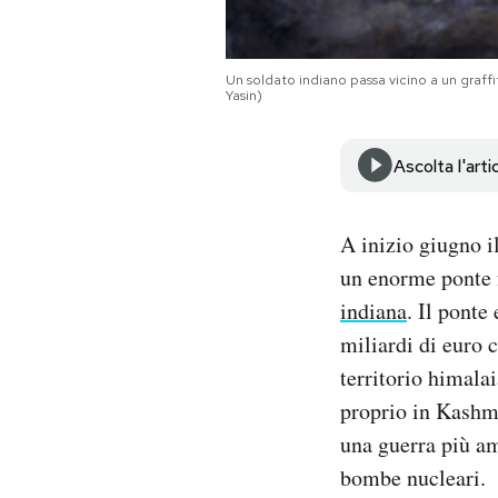
Notifiche mobile
Regala il Post
Hai bisogno di aiuto?
Un soldato indiano passa vicino a un graffi
Yasin)
Esci
Ascolta l'arti
A inizio giugno i
un enorme ponte f
indiana
. Il ponte
miliardi di euro c
territorio himala
proprio in Kashmi
una guerra più amp
bombe nucleari.