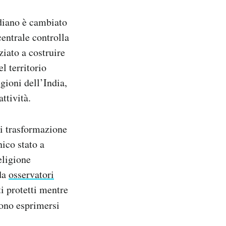
ndiano è cambiato
centrale controlla
ziato a costruire
l territorio
egioni dell’India,
ttività.
di trasformazione
nico stato a
eligione
 da
osservatori
i protetti mentre
sono esprimersi