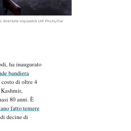
ono diventate impossibili (AP Photo/Dar
odi, ha inaugurato
nde bandiera
 costo di oltre 4
l Kashmir,
uasi 80 anni. È
ano fatto temere
 di decine di