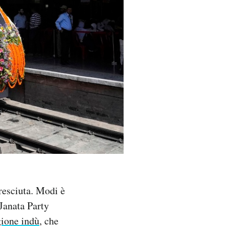
resciuta. Modi è
 Janata Party
gione indù
, che