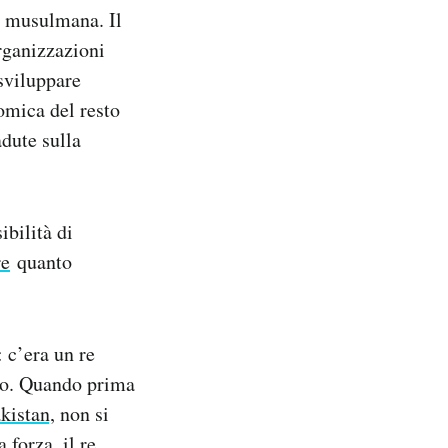
a musulmana. Il
rganizzazioni
 sviluppare
omica del resto
adute sulla
ibilità di
re
quanto
 c’era un re
ano. Quando prima
akistan,
non si
 forza, il re