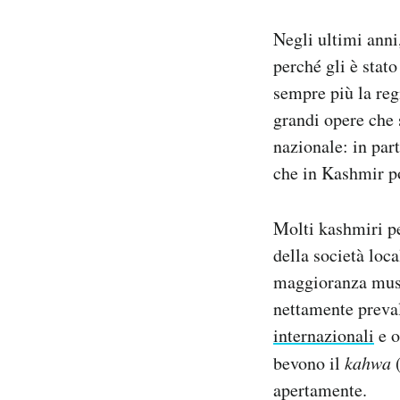
Negli ultimi anni
perché gli è stat
sempre più la reg
grandi opere che s
nazionale: in part
che in Kashmir po
Molti kashmiri pe
della società loca
maggioranza musul
nettamente preval
internazionali
e o
bevono il
kahwa
(
apertamente.