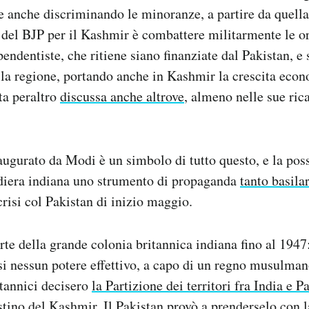
re anche discriminando le minoranze, a partire da quell
e del BJP per il Kashmir è combattere militarmente le o
pendentiste, che ritiene siano finanziate dal Pakistan, e
a regione, portando anche in Kashmir la crescita econ
ita peraltro
discussa anche altrove
, almeno nelle sue ric
augurato da Modi è un simbolo di tutto questo, e la poss
ndiera indiana uno strumento di propaganda
tanto basila
crisi col Pakistan di inizio maggio.
rte della grande colonia britannica indiana fino al 1947:
si nessun potere effettivo, a capo di un regno musulm
itannici decisero
la Partizione dei territori fra India e P
tino del Kashmir. Il Pakistan provò a prenderselo con la