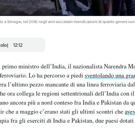
to a Srinagar, nel 2016: negli anni successivi rivendicazioni di questo genere s
colo
12:12
l primo ministro dell’India, il nazionalista Narendra M
erroviario. Lo ha percorso a piedi
sventolando una gra
 era l’ultimo pezzo mancante di una linea ferroviaria dal
he ora collega le regioni settentrionali dell’India con i
iano ancora più a nord conteso fra India e Pakistan da q
r che a maggio c’erano stati gli ultimi scontri che
avev
ia fra gli eserciti di India e Pakistan, due paesi dotati