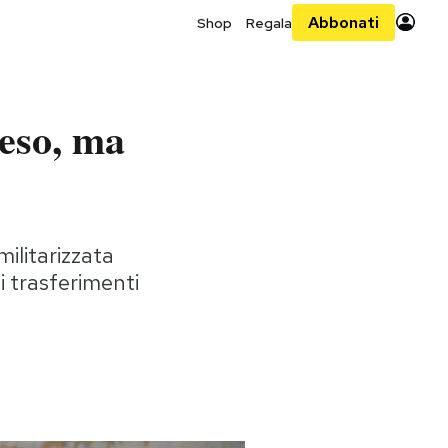
Abbonati
Shop
Regala
teso, ma
ilitarizzata
i trasferimenti