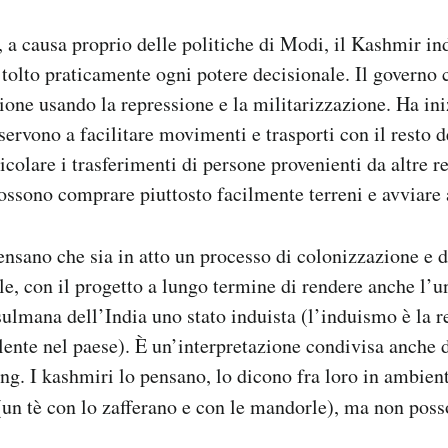
, a causa proprio delle politiche di Modi, il Kashmir i
o tolto praticamente ogni potere decisionale. Il governo 
ione usando la repressione e la militarizzazione. Ha ini
ervono a facilitare movimenti e trasporti con il resto de
icolare i trasferimenti di persone provenienti da altre r
ssono comprare piuttosto facilmente terreni e avviare a
nsano che sia in atto un processo di colonizzazione e 
le, con il progetto a lungo termine di rendere anche l’u
mana dell’India uno stato induista (l’induismo è la r
ente nel paese). È un’interpretazione condivisa anche
ng. I kashmiri lo pensano, lo dicono fra loro in ambient
un tè con lo zafferano e con le mandorle), ma non pos