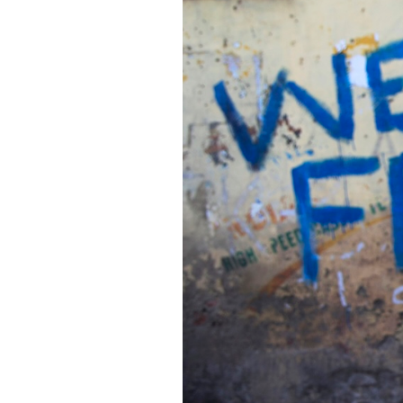
PODCAST
NEWSLETTER
I MIEI PREFERITI
SHOP
CALENDARIO
AREA PERSONALE
Area Personale
Newsletter