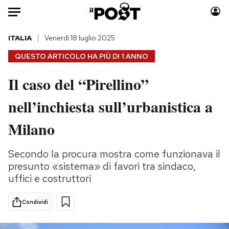
Auto
ITALIA
Venerdì 18 luglio 2025
QUESTO ARTICOLO HA PIÙ DI
1 ANNO
HOME
Il caso del “Pirellino”
Italia
Moda
nell’inchiesta sull’urbanistica a
Mondo
Libri
Politica
Consumismi
Milano
Tecnologia
Storie/Idee
Internet
Ok Boomer!
Secondo la procura mostra come funzionava il
Scienza
Media
presunto «sistema» di favori tra sindaco,
Cultura
Europa
uffici e costruttori
Economia
Altrecose
Condividi
Sport
Mondiali calcio 2026