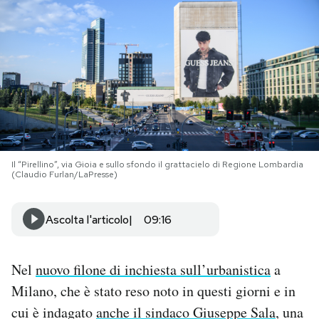
PODCAST
NEWSLETTER
I MIEI PREFERITI
Il “Pirellino”, via Gioia e sullo sfondo il grattacielo di Regione Lombardia
SHOP
(Claudio Furlan/LaPresse)
CALENDARIO
Ascolta l'articolo
09:16
AREA PERSONALE
Nel
nuovo filone di inchiesta sull’urbanistica
a
Milano, che è stato reso noto in questi giorni e in
Area Personale
cui è indagato
anche il sindaco Giuseppe Sala
, una
Newsletter