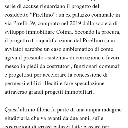
Notifiche mobile
serie di accuse riguardano il progetto del
Regala il Post
cosiddetto “Pirellino”: un ex palazzo comunale in
Hai bisogno di aiuto?
via Pirelli 39, comprato nel 2019 dalla società di
Esci
sviluppo immobiliare Coima. Secondo la procura,
il progetto di riqualificazione del Pirellino (mai
avviato) sarebbe un caso emblematico di come
agiva il presunto «sistema» di corruzione e favori
messo in piedi da costruttori, funzionari comunali
e progettisti per accelerare la concessione di
permessi edilizi illeciti e fare speculazione
attraverso grandi progetti immobiliari.
Quest’ultimo filone fa parte di una ampia indagine
giudiziaria che va avanti da due anni, sulle
costruzioni di grossi palazzi fatte passare per