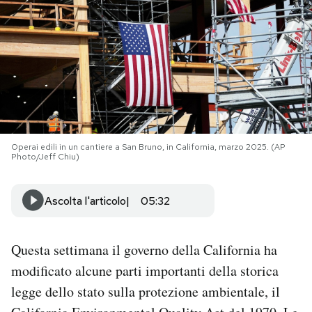
PODCAST
NEWSLETTER
I MIEI PREFERITI
Operai edili in un cantiere a San Bruno, in California, marzo 2025. (AP
Photo/Jeff Chiu)
SHOP
Ascolta l'articolo
05:32
CALENDARIO
Questa settimana il governo della California ha
AREA PERSONALE
modificato alcune parti importanti della storica
Area Personale
legge dello stato sulla protezione ambientale, il
Newsletter