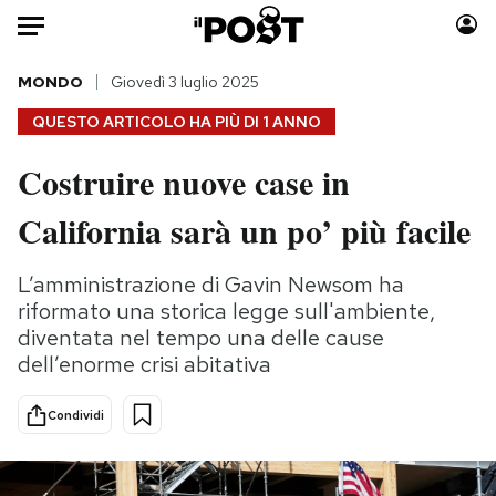
Auto
MONDO
Giovedì 3 luglio 2025
QUESTO ARTICOLO HA PIÙ DI
1 ANNO
HOME
Costruire nuove case in
Italia
Moda
California sarà un po’ più facile
Mondo
Libri
Politica
Consumismi
L’amministrazione di Gavin Newsom ha
Tecnologia
Storie/Idee
riformato una storica legge sull'ambiente,
Internet
Ok Boomer!
diventata nel tempo una delle cause
Scienza
Media
dell’enorme crisi abitativa
Cultura
Europa
Economia
Altrecose
Condividi
Sport
Mondiali calcio 2026