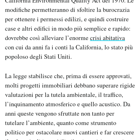
California Environmental Quality Act del 1970. Le
Notifiche mobile
modifiche permetteranno di sfoltire la burocrazia
Regala il Post
per ottenere i permessi edilizi, e quindi costruire
Hai bisogno di aiuto?
case e altri edifici in modo più semplice e rapido:
Esci
dovrebbe così alleviare l’enorme
crisi abitativa
con cui da anni fa i conti la California, lo stato più
popoloso degli Stati Uniti.
La legge stabilisce che, prima di essere approvati,
molti progetti immobiliari debbano superare rigide
valutazioni per la tutela ambientale, il traffico,
l’inquinamento atmosferico e quello acustico. Da
anni queste vengono sfruttate non tanto per
tutelare l’ambiente, quanto come strumento
politico per ostacolare nuovi cantieri e far crescere