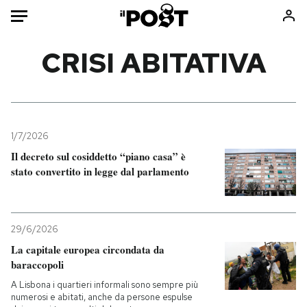
Auto
CRISI ABITATIVA
HOME
Italia
Moda
Mondo
Libri
1/7/2026
Politica
Consumismi
Il decreto sul cosiddetto “piano casa” è
stato convertito in legge dal parlamento
Tecnologia
Storie/Idee
Internet
Ok Boomer!
Scienza
Media
29/6/2026
Cultura
Europa
La capitale europea circondata da
Economia
Altrecose
baraccopoli
Sport
Mondiali calcio 2026
A Lisbona i quartieri informali sono sempre più
numerosi e abitati, anche da persone espulse