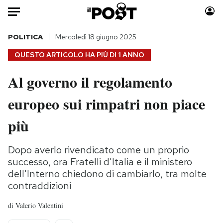
Auto
POLITICA
Mercoledì 18 giugno 2025
QUESTO ARTICOLO HA PIÙ DI
1 ANNO
HOME
Al governo il regolamento
Italia
Moda
europeo sui rimpatri non piace
Mondo
Libri
Politica
Consumismi
più
Tecnologia
Storie/Idee
Internet
Ok Boomer!
Dopo averlo rivendicato come un proprio
Scienza
Media
successo, ora Fratelli d'Italia e il ministero
Cultura
Europa
dell'Interno chiedono di cambiarlo, tra molte
contraddizioni
Economia
Altrecose
Sport
Mondiali calcio 2026
di
Valerio Valentini