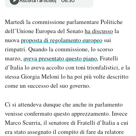
Ascolta l'articolo
08:30
Notifiche mobile
Regala il Post
Martedì la commissione parlamentare Politiche
Hai bisogno di aiuto?
Esci
dell’Unione Europea del Senato
ha discusso
la
nuova
proposta di regolamento europeo
sui
rimpatri. Quando la commissione, lo scorso
marzo,
aveva presentato questo piano
, Fratelli
d’Italia lo aveva accolto con toni trionfalistici, e la
stessa Giorgia Meloni lo ha poi più volte descritto
come un successo del suo governo.
Ci si attendeva dunque che anche in parlamento
venisse confermato questo apprezzamento. Invece
Marco Scurria, il senatore di Fratelli d’Italia a cui
era stato assegnato il compito di fare da relatore