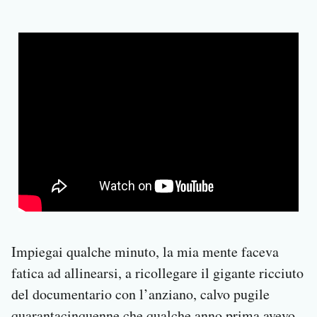
Impiegai qualche minuto, la mia mente faceva
fatica ad allinearsi, a ricollegare il gigante ricciuto
del documentario con l’anziano, calvo pugile
quarantacinquenne che qualche anno prima avevo