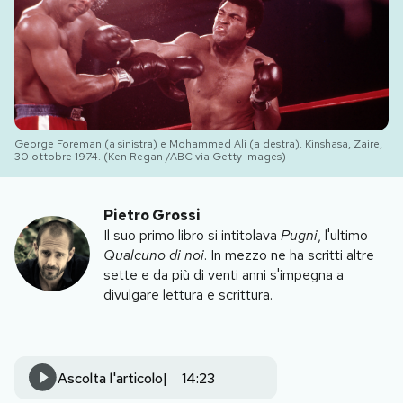
PODCAST
NEWSLETTER
George Foreman (a sinistra) e Mohammed Ali (a destra). Kinshasa, Zaire,
I MIEI PREFERITI
30 ottobre 1974. (Ken Regan /ABC via Getty Images)
SHOP
Pietro Grossi
Il suo primo libro si intitolava
Pugni
, l'ultimo
Qualcuno di noi
. In mezzo ne ha scritti altre
CALENDARIO
sette e da più di venti anni s'impegna a
divulgare lettura e scrittura.
AREA PERSONALE
Area Personale
Ascolta l'articolo
14:23
Newsletter