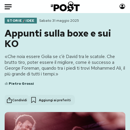
Auto
STORIE
/
IDEE
Sabato 31 maggio 2025
Appunti sulla boxe e sui
HOME
KO
Italia
Moda
«Che noia essere Golia se c’è David tra le scatole. Che
Mondo
Libri
brutto tiro, poter essere il migliore, come è successo a
Politica
Consumismi
George Foreman, quando tra i piedi ti trovi Mohammed Ali, il
più grande di tutti i tempi.»
Tecnologia
Storie/Idee
Internet
Ok Boomer!
di
Pietro Grossi
Scienza
Media
Cultura
Europa
Condividi
Aggiungi ai preferiti
Economia
Altrecose
Sport
Mondiali calcio 2026