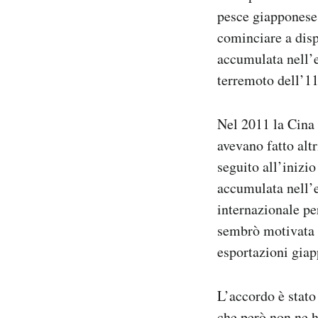
Notifiche mobile
pesce giapponese 
Regala il Post
cominciare a disp
Hai bisogno di aiuto?
accumulata nell’
Esci
terremoto dell’1
Nel 2011 la Cina 
avevano fatto altr
seguito all’inizi
accumulata nell’e
internazionale pe
sembrò motivata p
esportazioni giap
L’accordo è stato
che però non ne h