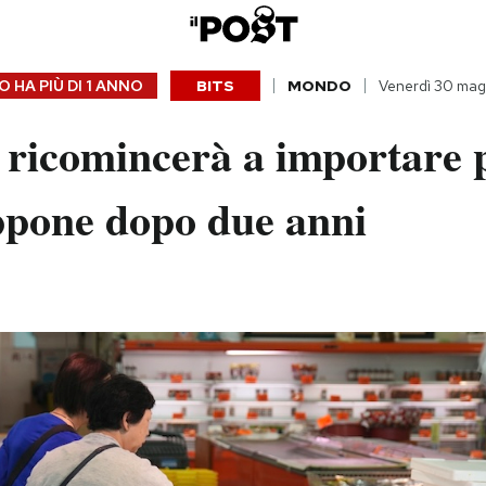
 HA PIÙ DI
1 ANNO
BITS
MONDO
Venerdì 30 mag
 ricomincerà a importare 
ppone dopo due anni