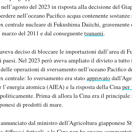
nell’agosto del 2023 in risposta alla decisione del Gia
erdere nell’oceano Pacifico acqua contenente sostanze 
ex centrale nucleare di Fukushima Daiichi, gravemente 
1 marzo del 2011 e dal conseguente
tsunami
.
aveva deciso di bloccare le importazioni dall’area di
i paesi. Nel 2023 però aveva ampliato il divieto a tutto 
o delle operazioni di sversamento nell’oceano Pacifico d
x centrale: lo sversamento era stato
approvato
dall’Age
r l’energia atomica (AIEA) e la risposta della Cina
per 
oliticamente. Prima di allora la Cina era il principale
ponesi di prodotti di mare.
 annunciato dal ministro dell’Agricoltura giapponese S
a diffuso i dettagli, e la Cina non ha ancora commentat