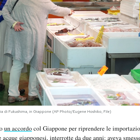
ncia di Fukushima, in Giappone (AP Photo/Eugene Hoshiko, File)
to
un accordo
col Giappone per riprendere le importazio
lle acque giapponesi, interrotte da due anni: aveva smes