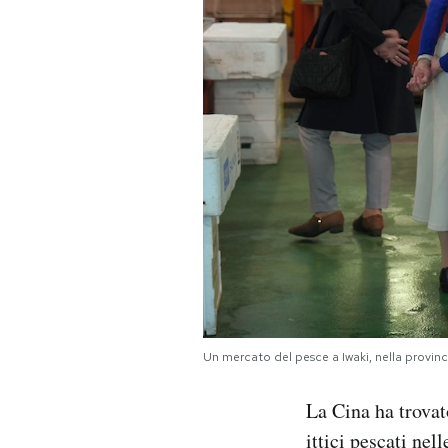
PODCAST
NEWSLETTER
I MIEI PREFERITI
SHOP
CALENDARIO
Un mercato del pesce a Iwaki, nella provi
AREA PERSONALE
La Cina ha trova
Area Personale
ittici pescati ne
Newsletter