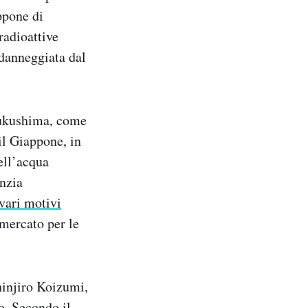
ppone di
radioattive
danneggiata dal
 Fukushima, come
il Giappone, in
ell’acqua
nzia
vari motivi
 mercato per le
hinjiro Koizumi,
o. Secondo il