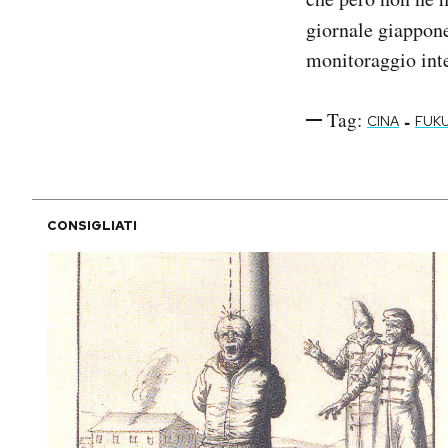
giornale giappon
monitoraggio int
Tag:
-
CINA
FUK
CONSIGLIATI