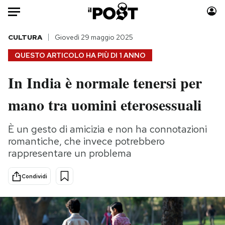
Auto
CULTURA
Giovedì 29 maggio 2025
QUESTO ARTICOLO HA PIÙ DI
1 ANNO
HOME
In India è normale tenersi per
Italia
Moda
mano tra uomini eterosessuali
Mondo
Libri
Politica
Consumismi
È un gesto di amicizia e non ha connotazioni
Tecnologia
Storie/Idee
romantiche, che invece potrebbero
Internet
Ok Boomer!
rappresentare un problema
Scienza
Media
Cultura
Europa
Condividi
Economia
Altrecose
Sport
Mondiali calcio 2026