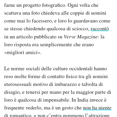
farne un progetto fotografico. Ogni volta che
Notifiche mobile
Regala il Post
scattava una foto chiedeva alle coppie di uomini
Hai bisogno di aiuto?
come mai lo facessero, e loro lo guardavano come
Esci
se stesse chiedendo qualcosa di sciocco,
raccontò
in un articolo pubblicato su
Verve Magazine
: la
loro risposta era semplicemente che erano
«migliori amici».
Le norme sociali delle culture occidentali hanno
reso molte forme di contatto fisico tra gli uomini
eterosessuali motivo di imbarazzo e talvolta di
disagio, e tenersi per mano per la maggior parte di
loro è qualcosa di impensabile. In India invece è
frequente vederlo, ma è un gesto che
non ha niente
di romantico
, e non c’entra nemmeno l’attrazione