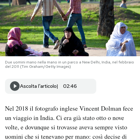
PODCAST
NEWSLETTER
I MIEI PREFERITI
Due uomini mano nella mano in un parco a New Delhi, India, nel febbraio
del 2011 (Tim Graham/Getty Images)
SHOP
Ascolta l'articolo
02:46
CALENDARIO
Nel 2018 il fotografo inglese Vincent Dolman fece
AREA PERSONALE
un viaggio in India. Ci era già stato otto o nove
volte, e dovunque si trovasse aveva sempre visto
Area Personale
uomini che si tenevano per mano: così decise di
Newsletter