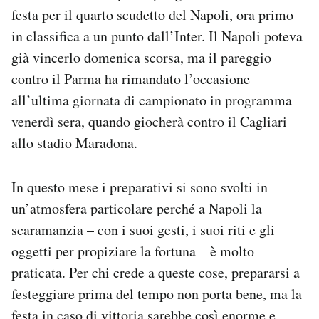
Notifiche mobile
festa per il quarto scudetto del Napoli, ora primo
Regala il Post
in classifica a un punto dall’Inter. Il Napoli poteva
Hai bisogno di aiuto?
già vincerlo domenica scorsa, ma il pareggio
Esci
contro il Parma ha rimandato l’occasione
all’ultima giornata di campionato in programma
venerdì sera, quando giocherà contro il Cagliari
allo stadio Maradona.
In questo mese i preparativi si sono svolti in
un’atmosfera particolare perché a Napoli la
scaramanzia – con i suoi gesti, i suoi riti e gli
oggetti per propiziare la fortuna – è molto
praticata. Per chi crede a queste cose, prepararsi a
festeggiare prima del tempo non porta bene, ma la
festa in caso di vittoria sarebbe così enorme e