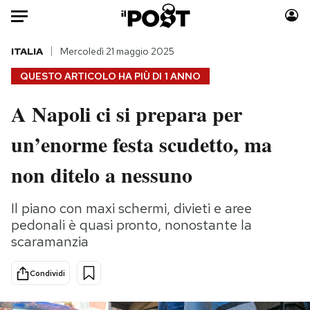
Auto
ITALIA
Mercoledì 21 maggio 2025
QUESTO ARTICOLO HA PIÙ DI
1 ANNO
HOME
A Napoli ci si prepara per
Italia
Moda
un’enorme festa scudetto, ma
Mondo
Libri
Politica
Consumismi
non ditelo a nessuno
Tecnologia
Storie/Idee
Internet
Ok Boomer!
Il piano con maxi schermi, divieti e aree
Scienza
Media
pedonali è quasi pronto, nonostante la
Cultura
Europa
scaramanzia
Economia
Altrecose
Condividi
Sport
Mondiali calcio 2026