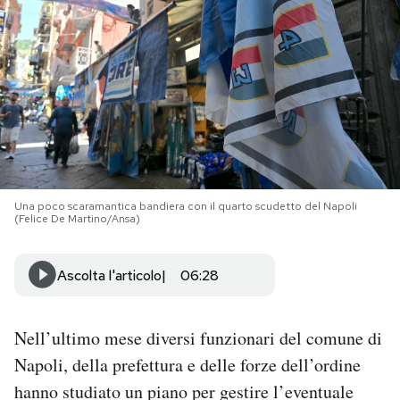
PODCAST
NEWSLETTER
I MIEI PREFERITI
Una poco scaramantica bandiera con il quarto scudetto del Napoli
SHOP
(Felice De Martino/Ansa)
CALENDARIO
Ascolta l'articolo
06:28
AREA PERSONALE
Nell’ultimo mese diversi funzionari del comune di
Napoli, della prefettura e delle forze dell’ordine
Area Personale
hanno studiato un piano per gestire l’eventuale
Newsletter