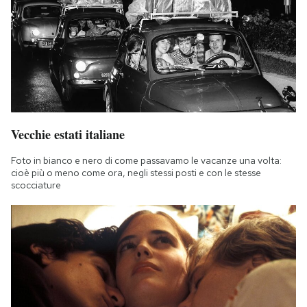
Vecchie estati italiane
Foto in bianco e nero di come passavamo le vacanze una volta:
cioè più o meno come ora, negli stessi posti e con le stesse
scocciature