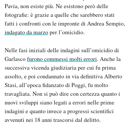
Notifiche mobile
Pavia, non esiste più. Ne esistono però delle
Regala il Post
fotografie: è grazie a quelle che sarebbero stati
Hai bisogno di aiuto?
fatti i confronti con le impronte di Andrea Sempio,
Esci
indagato da marzo
per l’omicidio.
Nelle fasi iniziali delle indagini sull’omicidio di
Garlasco
furono commessi molti errori
. Anche la
successiva vicenda giudiziaria per cui fu prima
assolto, e poi condannato in via definitiva Alberto
Stasi, all’epoca fidanzato di Poggi, fu molto
travagliata. Non si può dire con certezza quanto i
nuovi sviluppi siano legati a errori nelle prime
indagini e quanto invece a progressi scientifici
avvenuti nei 18 anni trascorsi dal delitto.