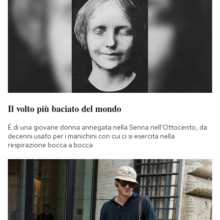
Il volto più baciato del mondo
È di una giovane donna annegata nella Senna nell'Ottocento, da
decenni usato per i manichini con cui ci si esercita nella
respirazione bocca a bocca