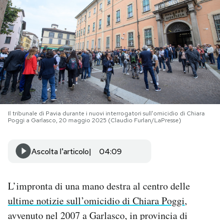
PODCAST
NEWSLETTER
I MIEI PREFERITI
Il tribunale di Pavia durante i nuovi interrogatori sull'omicidio di Chiara
SHOP
Poggi a Garlasco, 20 maggio 2025 (Claudio Furlan/LaPresse)
CALENDARIO
Ascolta l'articolo
04:09
AREA PERSONALE
L’impronta di una mano destra al centro delle
ultime notizie sull’omicidio di Chiara Poggi
,
Area Personale
avvenuto nel 2007 a Garlasco, in provincia di
Newsletter