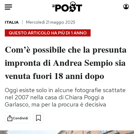
Auto
ITALIA
Mercoledì 21 maggio 2025
QUESTO ARTICOLO HA PIÙ DI
1 ANNO
HOME
Com’è possibile che la presunta
Italia
Moda
impronta di Andrea Sempio sia
Mondo
Libri
Politica
Consumismi
venuta fuori 18 anni dopo
Tecnologia
Storie/Idee
Internet
Ok Boomer!
Oggi esiste solo in alcune fotografie scattate
Scienza
Media
nel 2007 nella casa di Chiara Poggi a
Cultura
Europa
Garlasco, ma per la procura è decisiva
Economia
Altrecose
Condividi
Sport
Mondiali calcio 2026