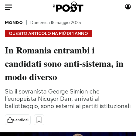
Auto
MONDO
Domenica 18 maggio 2025
QUESTO ARTICOLO HA PIÙ DI
1 ANNO
HOME
In Romania entrambi i
Italia
Moda
candidati sono anti-sistema, in
Mondo
Libri
Politica
Consumismi
modo diverso
Tecnologia
Storie/Idee
Internet
Ok Boomer!
Sia il sovranista George Simion che
Scienza
Media
l’europeista Nicușor Dan, arrivati al
Cultura
Europa
ballottaggio, sono esterni ai partiti istituzionali
Economia
Altrecose
Condividi
Sport
Mondiali calcio 2026