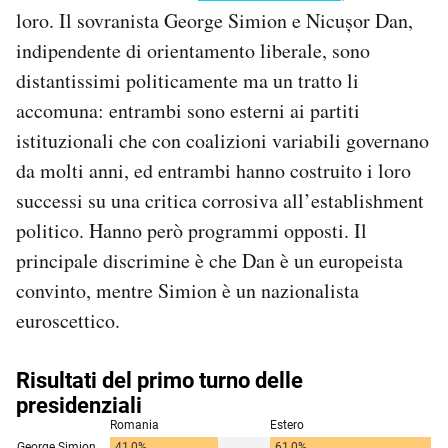
Notifiche mobile
loro. Il sovranista George Simion e Nicușor Dan,
Regala il Post
indipendente di orientamento liberale, sono
Hai bisogno di aiuto?
distantissimi politicamente ma un tratto li
Esci
accomuna: entrambi sono esterni ai partiti
istituzionali che con coalizioni variabili governano
da molti anni, ed entrambi hanno costruito i loro
successi su una critica corrosiva all’establishment
politico. Hanno però programmi opposti. Il
principale discrimine è che Dan è un europeista
convinto, mentre Simion è un nazionalista
euroscettico.