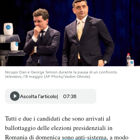
PODCAST
NEWSLETTER
I MIEI PREFERITI
Nicușor Dan e George Simion durante la pausa di un confronto
SHOP
televisivo, l'8 maggio (AP Photo/Vadim Ghirda)
CALENDARIO
Ascolta l'articolo
07:38
AREA PERSONALE
Tutti e due i candidati che sono arrivati al
ballottaggio delle elezioni presidenziali in
Area Personale
Romania di domenica
sono anti-sistema
, a modo
Newsletter