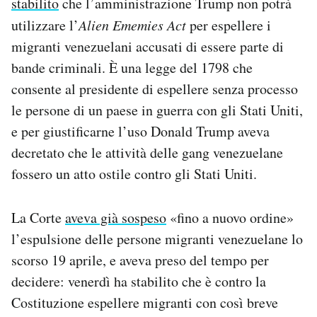
stabilito
che l’amministrazione Trump non potrà
Notifiche mobile
utilizzare l’
Alien Ememies Act
per espellere i
Regala il Post
migranti venezuelani accusati di essere parte di
Hai bisogno di aiuto?
bande criminali. È una legge del 1798 che
Esci
consente al presidente di espellere senza processo
le persone di un paese in guerra con gli Stati Uniti,
e per giustificarne l’uso Donald Trump aveva
decretato che le attività delle gang venezuelane
fossero un atto ostile contro gli Stati Uniti.
La Corte
aveva già sospeso
«fino a nuovo ordine»
l’espulsione delle persone migranti venezuelane lo
scorso 19 aprile, e aveva preso del tempo per
decidere: venerdì ha stabilito che è contro la
Costituzione espellere migranti con così breve