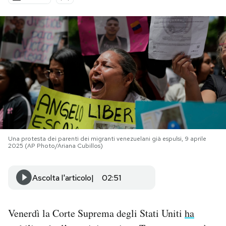
PODCAST
NEWSLETTER
I MIEI PREFERITI
SHOP
Una protesta dei parenti dei migranti venezuelani già espulsi, 9 aprile
2025 (AP Photo/Ariana Cubillos)
CALENDARIO
Ascolta l'articolo
02:51
AREA PERSONALE
Area Personale
Venerdì la Corte Suprema degli Stati Uniti
ha
Newsletter