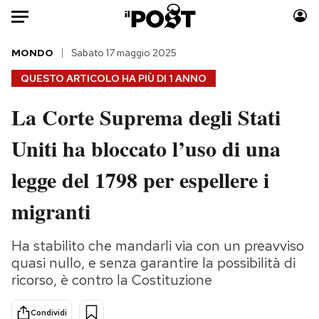
Auto
MONDO
Sabato 17 maggio 2025
QUESTO ARTICOLO HA PIÙ DI
1 ANNO
HOME
La Corte Suprema degli Stati
Italia
Moda
Uniti ha bloccato l’uso di una
Mondo
Libri
Politica
Consumismi
legge del 1798 per espellere i
Tecnologia
Storie/Idee
Internet
Ok Boomer!
migranti
Scienza
Media
Cultura
Europa
Ha stabilito che mandarli via con un preavviso
quasi nullo, e senza garantire la possibilità di
Economia
Altrecose
ricorso, è contro la Costituzione
Sport
Mondiali calcio 2026
Condividi