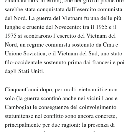
chiamata Ho Chi Minh), che nel giro di poche ore
Notifiche mobile
sarebbe stata conquistata dall’esercito comunista
Regala il Post
del Nord. La guerra del Vietnam fu una delle più
Hai bisogno di aiuto?
lunghe e cruente del Novecento: tra il 1955 e il
Esci
1975 si scontrarono l’esercito del Vietnam del
Nord, un regime comunista sostenuto da Cina e
Unione Sovietica, e il Vietnam del Sud, uno stato
filo-occidentale sostenuto prima dai francesi e poi
dagli Stati Uniti.
Cinquant’anni dopo, per molti vietnamiti e non
solo (la guerra sconfinò anche nei vicini Laos e
Cambogia) le conseguenze del coinvolgimento
statunitense nel conflitto sono ancora concrete,
principalmente per due ragioni: la presenza di