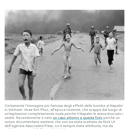
Certamente l’immagine più famosa degli effetti delle bombe al Napalm
in Vietnam: ritrae Kim Phuc, all’epoca novenne, che scappa dal luogo di
un’esplosione completamente nuda perché il Napalm le aveva bruciato i
vestiti. Recentemente è nato
un caso attorno a questa foto
perché un
nuovo documentario sostiene che non sia stata scattata da Nick Ut
dell’agenzia Associated Press, cui è sempre stata attribuita, ma da