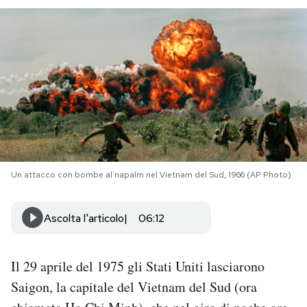
PODCAST
NEWSLETTER
I MIEI PREFERITI
SHOP
Un attacco con bombe al napalm nel Vietnam del Sud, 1966 (AP Photo)
CALENDARIO
Ascolta l'articolo
06:12
AREA PERSONALE
Il 29 aprile del 1975 gli Stati Uniti lasciarono
Area Personale
Saigon, la capitale del Vietnam del Sud (ora
Newsletter