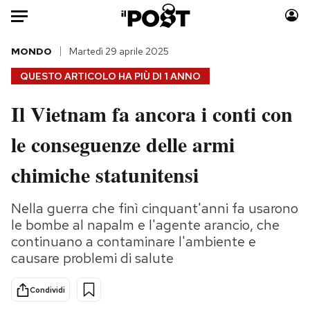
Auto
MONDO
Martedì 29 aprile 2025
QUESTO ARTICOLO HA PIÙ DI
1 ANNO
HOME
Il Vietnam fa ancora i conti con
Italia
Moda
le conseguenze delle armi
Mondo
Libri
Politica
Consumismi
chimiche statunitensi
Tecnologia
Storie/Idee
Internet
Ok Boomer!
Nella guerra che finì cinquant'anni fa usarono
Scienza
Media
le bombe al napalm e l'agente arancio, che
Cultura
Europa
continuano a contaminare l'ambiente e
causare problemi di salute
Economia
Altrecose
Sport
Mondiali calcio 2026
Condividi