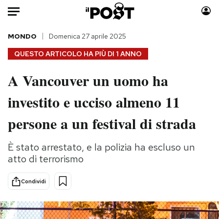
Auto
MONDO
Domenica 27 aprile 2025
QUESTO ARTICOLO HA PIÙ DI
1 ANNO
HOME
A Vancouver un uomo ha
Italia
Moda
investito e ucciso almeno 11
Mondo
Libri
Politica
Consumismi
persone a un festival di strada
Tecnologia
Storie/Idee
Internet
Ok Boomer!
È stato arrestato, e la polizia ha escluso un
Scienza
Media
atto di terrorismo
Cultura
Europa
Economia
Altrecose
Condividi
Sport
Mondiali calcio 2026