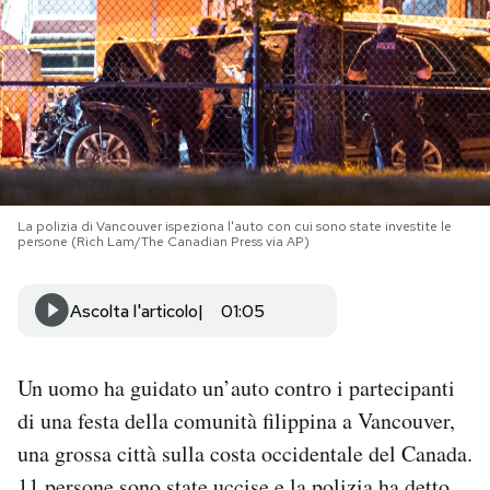
PODCAST
NEWSLETTER
I MIEI PREFERITI
La polizia di Vancouver ispeziona l'auto con cui sono state investite le
persone (Rich Lam/The Canadian Press via AP)
SHOP
Ascolta l'articolo
01:05
CALENDARIO
Un uomo ha guidato un’auto contro i partecipanti
AREA PERSONALE
di una festa della comunità filippina a Vancouver,
una grossa città sulla costa occidentale del Canada.
Area Personale
Newsletter
11 persone
sono state uccise
e la polizia ha detto