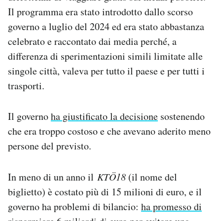
Notifiche mobile
Il programma era stato introdotto dallo scorso
Regala il Post
governo a luglio del 2024 ed era stato abbastanza
Hai bisogno di aiuto?
celebrato e raccontato dai media perché, a
Esci
differenza di sperimentazioni simili limitate alle
singole città, valeva per tutto il paese e per tutti i
trasporti.
Il governo
ha giustificato la decisione
sostenendo
che era troppo costoso e che avevano aderito meno
persone del previsto.
In meno di un anno il
KTÖ18
(il nome del
biglietto) è costato più di 15 milioni di euro, e il
governo ha problemi di bilancio:
ha promesso di