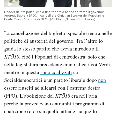
I leader dei tre partiti che a fine febbraio hanno formato il governo:
Andreas Babler (SPÖ), il cancelliere Christian Stocker dei Popolari, e
Beate Meinl-Reisinger di NEOS (AP Photo/Heinz-Peter Bader)
La cancellazione del biglietto speciale rientra nelle
politiche di austerità del governo. Tra l’altro lo
guida lo stesso partito che aveva introdotto il
KTÖ18
, cioè i Popolari di centrodestra: solo che
nella legislatura precedente erano alleati coi Verdi,
mentre in questa
sono coalizzati
coi
Socialdemocratici e un partito liberale dopo
non
essere riusciti
ad allearsi con l’estrema destra
(FPÖ). L’abolizione del
KTÖ18
era nell’aria
perché la prevedevano entrambi i programmi di
coalizione (cioè sia quello attuale sia quello