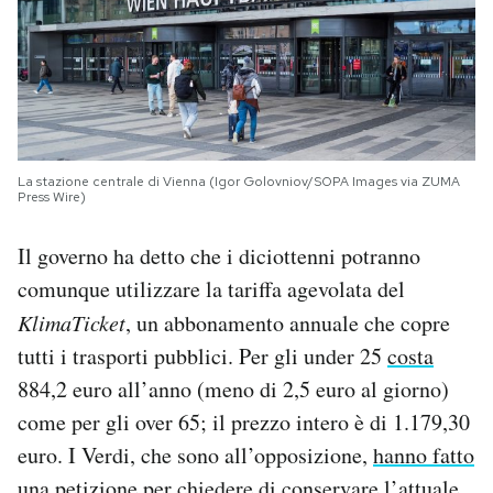
La stazione centrale di Vienna (Igor Golovniov/SOPA Images via ZUMA
Press Wire)
Il governo ha detto che i diciottenni potranno
comunque utilizzare la tariffa agevolata del
KlimaTicket
, un abbonamento annuale che copre
tutti i trasporti pubblici. Per gli under 25
costa
884,2 euro all’anno (meno di 2,5 euro al giorno)
come per gli over 65; il prezzo intero è di 1.179,30
euro. I Verdi, che sono all’opposizione,
hanno fatto
una petizione
per chiedere di conservare l’attuale