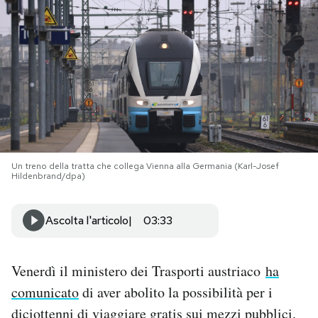
PODCAST
NEWSLETTER
I MIEI PREFERITI
Un treno della tratta che collega Vienna alla Germania (Karl-Josef
SHOP
Hildenbrand/dpa)
CALENDARIO
Ascolta l'articolo
03:33
AREA PERSONALE
Venerdì il ministero dei Trasporti austriaco
ha
comunicato
di aver abolito la possibilità per i
Area Personale
diciottenni di viaggiare gratis sui mezzi pubblici.
Newsletter