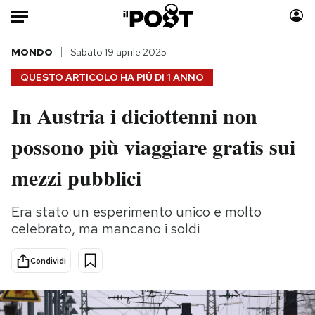
Auto
MONDO
Sabato 19 aprile 2025
QUESTO ARTICOLO HA PIÙ DI
1 ANNO
HOME
In Austria i diciottenni non
Italia
Moda
possono più viaggiare gratis sui
Mondo
Libri
Politica
Consumismi
mezzi pubblici
Tecnologia
Storie/Idee
Internet
Ok Boomer!
Era stato un esperimento unico e molto
Scienza
Media
celebrato, ma mancano i soldi
Cultura
Europa
Economia
Altrecose
Condividi
Sport
Mondiali calcio 2026