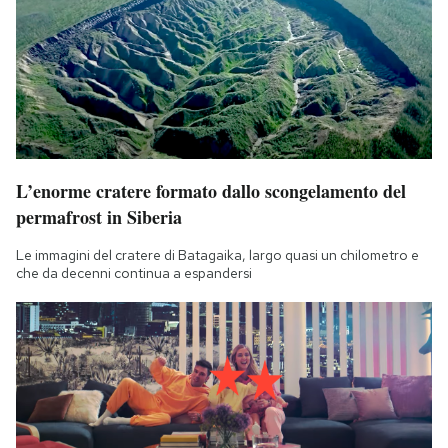
L’enorme cratere formato dallo scongelamento del
permafrost in Siberia
Le immagini del cratere di Batagaika, largo quasi un chilometro e
che da decenni continua a espandersi