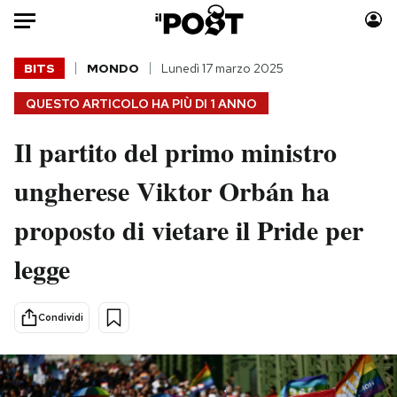
Auto
BITS
MONDO
Lunedì 17 marzo 2025
QUESTO ARTICOLO HA PIÙ DI
1 ANNO
HOME
Il partito del primo ministro
Italia
Moda
Mondo
Libri
ungherese Viktor Orbán ha
Politica
Consumismi
proposto di vietare il Pride per
Tecnologia
Storie/Idee
Internet
Ok Boomer!
legge
Scienza
Media
Cultura
Europa
Condividi
Economia
Altrecose
Sport
Mondiali calcio 2026