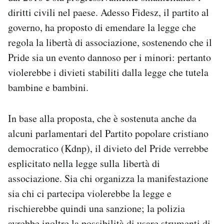
Notifiche mobile
diritti civili nel paese. Adesso Fidesz, il partito al
Regala il Post
governo, ha proposto di emendare la legge che
Hai bisogno di aiuto?
regola la libertà di associazione, sostenendo che il
Esci
Pride sia un evento dannoso per i minori: pertanto
violerebbe i divieti stabiliti dalla legge che tutela
bambine e bambini.
In base alla proposta, che è sostenuta anche da
alcuni parlamentari del Partito popolare cristiano
democratico (Kdnp), il divieto del Pride verrebbe
esplicitato nella legge sulla libertà di
associazione. Sia chi organizza la manifestazione
sia chi ci partecipa violerebbe la legge e
rischierebbe quindi una sanzione; la polizia
avrebbe inoltre la possibilità di usare strumenti di