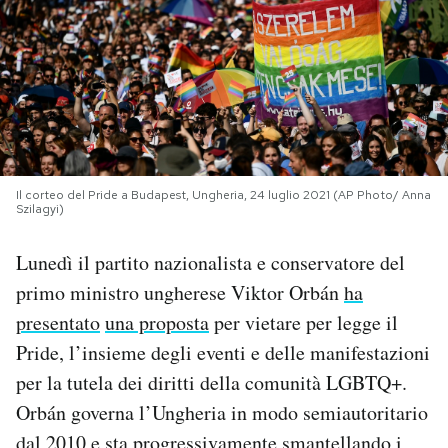
PODCAST
NEWSLETTER
I MIEI PREFERITI
Il corteo del Pride a Budapest, Ungheria, 24 luglio 2021 (AP Photo/ Anna
Szilagyi)
SHOP
Lunedì il partito nazionalista e conservatore del
primo ministro ungherese Viktor Orbán
ha
CALENDARIO
presentato
una proposta
per vietare per legge il
Pride, l’insieme degli eventi e delle manifestazioni
AREA PERSONALE
per la tutela dei diritti della comunità LGBTQ+.
Orbán governa l’Ungheria in modo semiautoritario
Area Personale
Newsletter
dal 2010 e sta progressivamente smantellando i