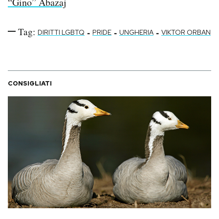
“Gino” Abazaj
Tag:
-
-
-
DIRITTI LGBTQ
PRIDE
UNGHERIA
VIKTOR ORBAN
CONSIGLIATI