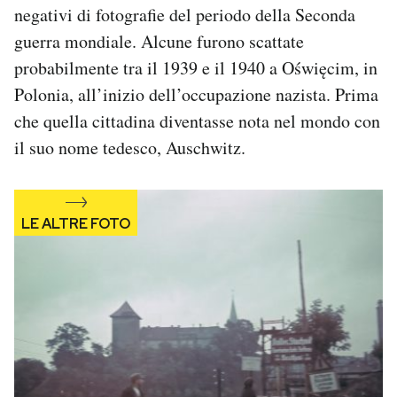
negativi di fotografie del periodo della Seconda
Notifiche mobile
Regala il Post
guerra mondiale. Alcune furono scattate
Hai bisogno di aiuto?
probabilmente tra il 1939 e il 1940 a Oświęcim, in
Esci
Polonia, all’inizio dell’occupazione nazista. Prima
che quella cittadina diventasse nota nel mondo con
il suo nome tedesco, Auschwitz.