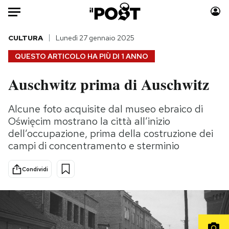
Auto
CULTURA
Lunedì 27 gennaio 2025
QUESTO ARTICOLO HA PIÙ DI
1 ANNO
HOME
Auschwitz prima di Auschwitz
Italia
Moda
Mondo
Libri
Alcune foto acquisite dal museo ebraico di
Politica
Consumismi
Oświęcim mostrano la città all’inizio
Tecnologia
Storie/Idee
dell’occupazione, prima della costruzione dei
campi di concentramento e sterminio
Internet
Ok Boomer!
Scienza
Media
Condividi
Cultura
Europa
Economia
Altrecose
Sport
Mondiali calcio 2026