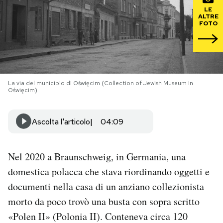
LE
ALTRE
PODCAST
FOTO
NEWSLETTER
La via del municipio di Oświęcim (Collection of Jewish Museum in
I MIEI PREFERITI
Oświęcim)
SHOP
Ascolta l'articolo
04:09
CALENDARIO
Nel 2020 a Braunschweig, in Germania, una
domestica polacca che stava riordinando oggetti e
AREA PERSONALE
documenti nella casa di un anziano collezionista
morto da poco trovò una busta con sopra scritto
Area Personale
«Polen II» (Polonia II). Conteneva circa 120
Newsletter