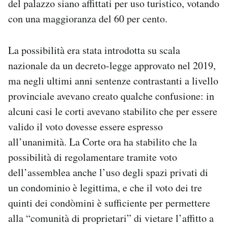
del palazzo siano affittati per uso turistico, votando
Notifiche mobile
con una maggioranza del 60 per cento.
Regala il Post
Hai bisogno di aiuto?
Esci
La possibilità era stata introdotta su scala
nazionale da un decreto-legge approvato nel 2019,
ma negli ultimi anni sentenze contrastanti a livello
provinciale avevano creato qualche confusione: in
alcuni casi le corti avevano stabilito che per essere
valido il voto dovesse essere espresso
all’unanimità. La Corte ora ha stabilito che la
possibilità di regolamentare tramite voto
dell’assemblea anche l’uso degli spazi privati di
un condominio è legittima, e che il voto dei tre
quinti dei condòmini è sufficiente per permettere
alla “comunità di proprietari” di vietare l’affitto a