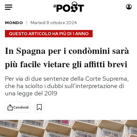
Auto
MONDO
Martedì 8 ottobre 2024
QUESTO ARTICOLO HA PIÙ DI
1 ANNO
HOME
In Spagna per i condòmini sarà
Italia
Moda
più facile vietare gli affitti brevi
Mondo
Libri
Politica
Consumismi
Per via di due sentenze della Corte Suprema,
Tecnologia
Storie/Idee
che ha sciolto i dubbi sull’interpretazione di
Internet
Ok Boomer!
una legge del 2019
Scienza
Media
Cultura
Europa
Condividi
Economia
Altrecose
Sport
Mondiali calcio 2026