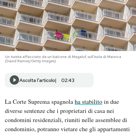
PODCAST
NEWSLETTER
I MIEI PREFERITI
Un turista affacciato da un balcone di Magaluf, sull'isola di Maiorca
(David Ramos/Getty Images)
SHOP
Ascolta l'articolo
02:43
CALENDARIO
La Corte Suprema spagnola
ha stabilito
in due
diverse sentenze che i proprietari di casa nei
AREA PERSONALE
condomini residenziali, riuniti nelle assemblee di
Area Personale
condominio, potranno vietare che gli appartamenti
Newsletter