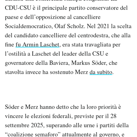
Notifiche mobile
CDU-CSU è il principale partito conservatore del
Regala il Post
paese e dell’opposizione al cancelliere
Hai bisogno di aiuto?
Socialdemocratico, Olaf Scholz. Nel 2021 la scelta
Esci
del candidato cancelliere del centrodestra, che alla
fine
fu Armin Laschet
, era stata travagliata per
l’ostilità a Laschet del leader della CSU e
governatore della Baviera, Markus Söder, che
stavolta invece ha sostenuto Merz
da subito
.
Söder e Merz hanno detto che la loro priorità è
vincere le elezioni federali, previste per il 28
settembre 2025, superando alle urne i partiti della
“coalizione semaforo” attualmente al governo, e