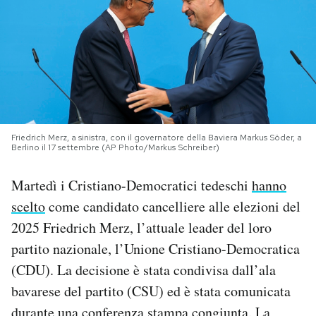
PODCAST
NEWSLETTER
I MIEI PREFERITI
Friedrich Merz, a sinistra, con il governatore della Baviera Markus Söder, a
Berlino il 17 settembre (AP Photo/Markus Schreiber)
SHOP
Martedì i Cristiano-Democratici tedeschi
hanno
scelto
come candidato cancelliere alle elezioni del
CALENDARIO
2025 Friedrich Merz, l’attuale leader del loro
partito nazionale, l’Unione Cristiano-Democratica
AREA PERSONALE
(CDU). La decisione è stata condivisa dall’ala
bavarese del partito (CSU) ed è stata comunicata
Area Personale
Newsletter
durante una conferenza stampa congiunta. La