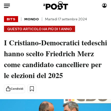
Auto
BITS
MONDO
Martedì 17 settembre 2024
QUESTO ARTICOLO HA PIÙ DI
1 ANNO
HOME
I Cristiano-Democratici tedeschi
Italia
Moda
Mondo
Libri
hanno scelto Friedrich Merz
Politica
Consumismi
come candidato cancelliere per
Tecnologia
Storie/Idee
Internet
Ok Boomer!
le elezioni del 2025
Scienza
Media
Cultura
Europa
Condividi
Economia
Altrecose
Sport
Mondiali calcio 2026