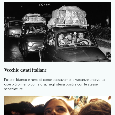
Vecchie estati italiane
Foto in bianco e nero di come passavamo le vacanze una volta:
cioè più o meno come ora, negli stessi posti e con le stesse
scocciature