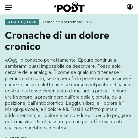
Auto
STORIE
/
IDEE
Domenica 8 settembre 2024
Cronache di un dolore
HOME
cronico
Italia
Moda
«Oggi lo conosco perfettamente. Eppure continua a
Mondo
Libri
sembrarmi quasi impossibile da descrivere. Posso solo
Politica
Consumismi
cercare delle analogie. È come se qualcuno ti tenesse
premuto uno spillo, senza però farlo penetrare nella carne. È
Tecnologia
Storie/Idee
come se un animaletto avesse morso quel punto del fianco
Internet
Ok Boomer!
destro e si fosse dimenticato di mollare la presa. Il dolore
Scienza
Media
era lì sempre: a prescindere dall’ora della giornata, dalla
posizione, dall’antidolorifico. Leggi un libro, e il dolore è lì.
Cultura
Europa
Mangi qualcosa, e il dolore è lì. Fissi il soffitto prima di
Economia
Altrecose
addormentarti, e il dolore è sempre lì. Fu il periodo peggiore
della mia vita. Uso il passato perché poi, effettivamente,
Sport
Mondiali calcio 2026
qualcosa sarebbe cambiato»