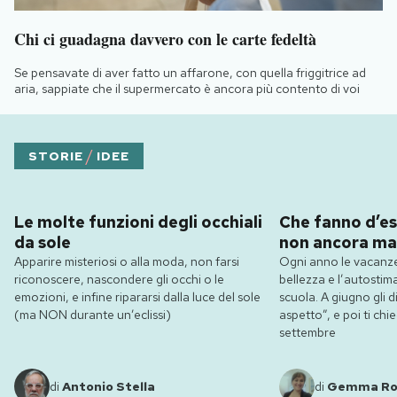
Chi ci guadagna davvero con le carte fedeltà
Se pensavate di aver fatto un affarone, con quella friggitrice ad
aria, sappiate che il supermercato è ancora più contento di voi
/
STORIE
IDEE
Le molte funzioni degli occhiali
Che fanno d’es
da sole
non ancora ma
Apparire misteriosi o alla moda, non farsi
Ogni anno le vacanze
riconoscere, nascondere gli occhi o le
bellezza e l’autostim
emozioni, e infine ripararsi dalla luce del sole
scuola. A giugno gli dic
(ma NON durante un’eclissi)
aspetto”, e poi ti ch
settembre
di
Antonio Stella
di
Gemma R