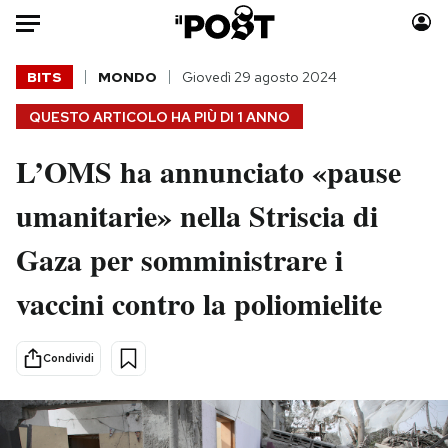
Auto
BITS
MONDO
Giovedì 29 agosto 2024
QUESTO ARTICOLO HA PIÙ DI
1 ANNO
HOME
L’OMS ha annunciato «pause
Italia
Moda
Mondo
Libri
umanitarie» nella Striscia di
Politica
Consumismi
Gaza per somministrare i
Tecnologia
Storie/Idee
Internet
Ok Boomer!
vaccini contro la poliomielite
Scienza
Media
Cultura
Europa
Condividi
Economia
Altrecose
Sport
Mondiali calcio 2026