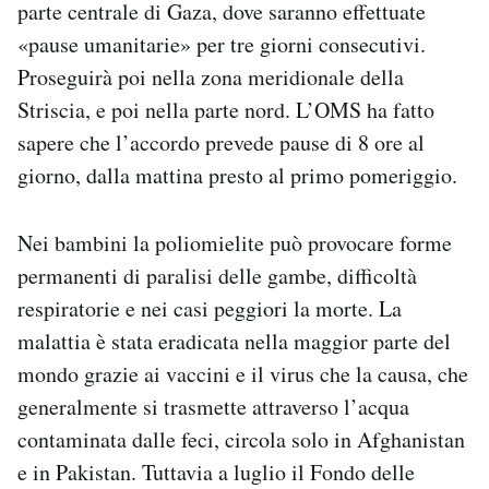
parte centrale di Gaza, dove saranno effettuate
Notifiche mobile
«pause umanitarie» per tre giorni consecutivi.
Regala il Post
Proseguirà poi nella zona meridionale della
Hai bisogno di aiuto?
Esci
Striscia, e poi nella parte nord. L’OMS ha fatto
sapere che l’accordo prevede pause di 8 ore al
giorno, dalla mattina presto al primo pomeriggio.
Nei bambini la poliomielite può provocare forme
permanenti di paralisi delle gambe, difficoltà
respiratorie e nei casi peggiori la morte. La
malattia è stata eradicata nella maggior parte del
mondo grazie ai vaccini e il virus che la causa, che
generalmente si trasmette attraverso l’acqua
contaminata dalle feci, circola solo in Afghanistan
e in Pakistan. Tuttavia a luglio il Fondo delle