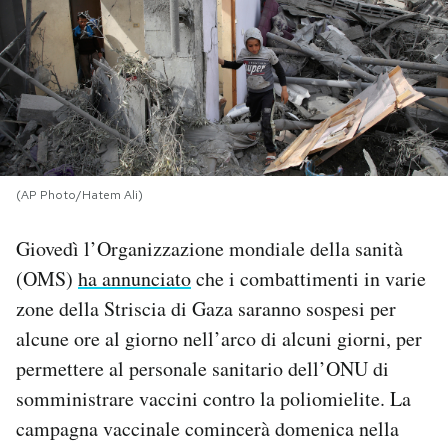
PODCAST
NEWSLETTER
I MIEI PREFERITI
(AP Photo/Hatem Ali)
SHOP
Giovedì l’Organizzazione mondiale della sanità
(OMS)
ha annunciato
che i combattimenti in varie
CALENDARIO
zone della Striscia di Gaza saranno sospesi per
alcune ore al giorno nell’arco di alcuni giorni, per
permettere al personale sanitario dell’ONU di
AREA PERSONALE
somministrare vaccini contro la poliomielite. La
Area Personale
campagna vaccinale comincerà domenica nella
Newsletter