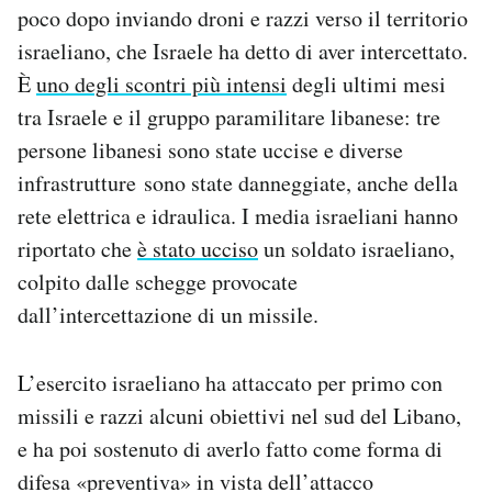
poco dopo inviando droni e razzi verso il territorio
Notifiche mobile
Regala il Post
israeliano, che Israele ha detto di aver intercettato.
Hai bisogno di aiuto?
È
uno degli scontri più intensi
degli ultimi mesi
Esci
tra Israele e il gruppo paramilitare libanese: tre
persone libanesi sono state uccise e diverse
infrastrutture sono state danneggiate, anche della
rete elettrica e idraulica. I media israeliani hanno
riportato che
è stato ucciso
un soldato israeliano,
colpito dalle schegge provocate
dall’intercettazione di un missile.
L’esercito israeliano ha attaccato per primo con
missili e razzi alcuni obiettivi nel sud del Libano,
e ha poi sostenuto di averlo fatto come forma di
difesa «preventiva» in vista dell’attacco