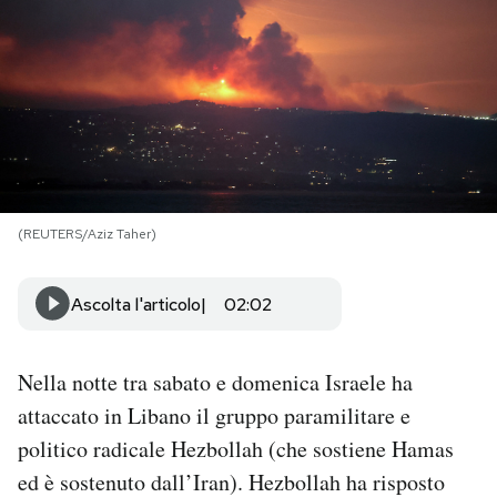
PODCAST
NEWSLETTER
I MIEI PREFERITI
(REUTERS/Aziz Taher)
SHOP
Ascolta l'articolo
02:02
CALENDARIO
Nella notte tra sabato e domenica Israele ha
AREA PERSONALE
attaccato in Libano il gruppo paramilitare e
politico radicale Hezbollah (che sostiene Hamas
Area Personale
ed è sostenuto dall’Iran). Hezbollah ha risposto
Newsletter