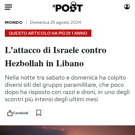
Auto
MONDO
Domenica 25 agosto 2024
QUESTO ARTICOLO HA PIÙ DI
1 ANNO
HOME
L’attacco di Israele contro
Italia
Moda
Hezbollah in Libano
Mondo
Libri
Politica
Consumismi
Nella notte tra sabato e domenica ha colpito
Tecnologia
Storie/Idee
diversi siti del gruppo paramilitare, che poco
Internet
Ok Boomer!
dopo ha risposto con razzi e droni, in uno degli
Scienza
Media
scontri più intensi degli ultimi mesi
Cultura
Europa
Economia
Altrecose
Condividi
Sport
Mondiali calcio 2026